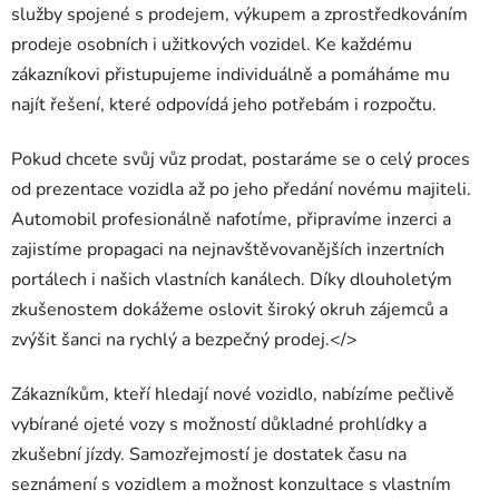
služby spojené s prodejem, výkupem a zprostředkováním
prodeje osobních i užitkových vozidel. Ke každému
zákazníkovi přistupujeme individuálně a pomáháme mu
najít řešení, které odpovídá jeho potřebám i rozpočtu.
Pokud chcete svůj vůz prodat, postaráme se o celý proces
od prezentace vozidla až po jeho předání novému majiteli.
Automobil profesionálně nafotíme, připravíme inzerci a
zajistíme propagaci na nejnavštěvovanějších inzertních
portálech i našich vlastních kanálech. Díky dlouholetým
zkušenostem dokážeme oslovit široký okruh zájemců a
zvýšit šanci na rychlý a bezpečný prodej.</>
Zákazníkům, kteří hledají nové vozidlo, nabízíme pečlivě
vybírané ojeté vozy s možností důkladné prohlídky a
zkušební jízdy. Samozřejmostí je dostatek času na
seznámení s vozidlem a možnost konzultace s vlastním