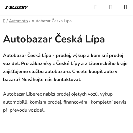
Přejít
Hledat
NÁKUP
na
KOŠÍK
obsah
Domů
/
Automoto
/
Autobazar Česká Lípa
Autobazar Česká Lípa
Autobazar Česká Lípa - prodej, výkup a komisní prodej
vozidel. Pro zákazníky z České Lípy a z Libereckého kraje
zajišťujeme službu autobazaru. Chcete koupit auto v
bazaru? Neváhejte nás kontaktovat.
Autobazar Liberec nabízí prodej ojetých vozů, výkup
automobilů, komisní prodej, financování i kompletní servis
při převodu vozidel.