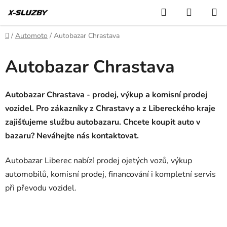
Přejít
Hledat
NÁKUP
na
KOŠÍK
obsah
Domů
/
Automoto
/
Autobazar Chrastava
Autobazar Chrastava
Autobazar Chrastava - prodej, výkup a komisní prodej
vozidel. Pro zákazníky z Chrastavy a z Libereckého kraje
zajišťujeme službu autobazaru. Chcete koupit auto v
bazaru? Neváhejte nás kontaktovat.
Autobazar Liberec nabízí prodej ojetých vozů, výkup
automobilů, komisní prodej, financování i kompletní servis
při převodu vozidel.