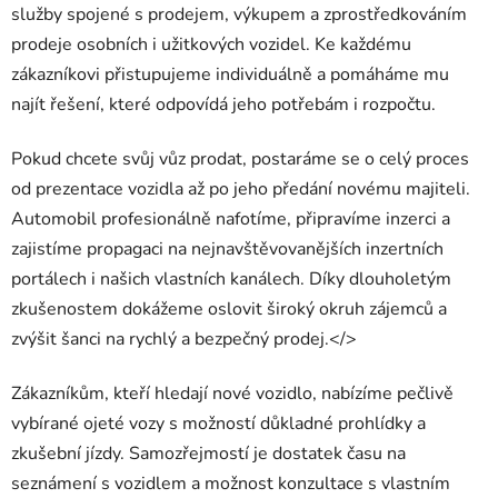
služby spojené s prodejem, výkupem a zprostředkováním
prodeje osobních i užitkových vozidel. Ke každému
zákazníkovi přistupujeme individuálně a pomáháme mu
najít řešení, které odpovídá jeho potřebám i rozpočtu.
Pokud chcete svůj vůz prodat, postaráme se o celý proces
od prezentace vozidla až po jeho předání novému majiteli.
Automobil profesionálně nafotíme, připravíme inzerci a
zajistíme propagaci na nejnavštěvovanějších inzertních
portálech i našich vlastních kanálech. Díky dlouholetým
zkušenostem dokážeme oslovit široký okruh zájemců a
zvýšit šanci na rychlý a bezpečný prodej.</>
Zákazníkům, kteří hledají nové vozidlo, nabízíme pečlivě
vybírané ojeté vozy s možností důkladné prohlídky a
zkušební jízdy. Samozřejmostí je dostatek času na
seznámení s vozidlem a možnost konzultace s vlastním