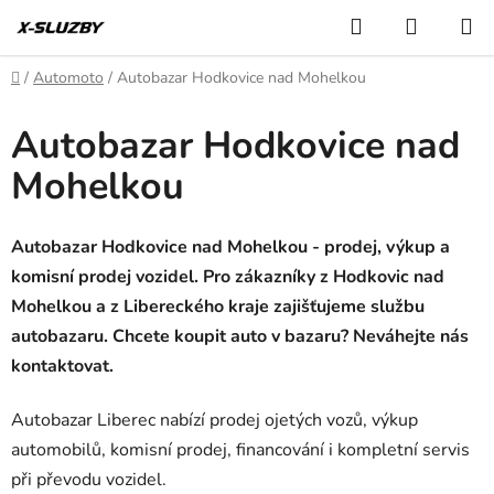
Přejít
Hledat
NÁKUP
na
KOŠÍK
obsah
Domů
/
Automoto
/
Autobazar Hodkovice nad Mohelkou
Autobazar Hodkovice nad
Mohelkou
Autobazar Hodkovice nad Mohelkou - prodej, výkup a
komisní prodej vozidel. Pro zákazníky z Hodkovic nad
Mohelkou a z Libereckého kraje zajišťujeme službu
autobazaru. Chcete koupit auto v bazaru? Neváhejte nás
kontaktovat.
Autobazar Liberec nabízí prodej ojetých vozů, výkup
automobilů, komisní prodej, financování i kompletní servis
při převodu vozidel.