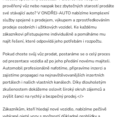
prověřený vůz nebo naopak bez zbytečných starostí prodáte
své stávající auto? V ONDŘEJ-AUTO nabízíme komplexní
služby spojené s prodejem, výkupem a zprostředkováním
prodeje osobních i užitkových vozidel. Ke každému
zákazníkovi přistupujeme individuálně a pomáháme mu
najít řešení, které odpovídá jeho potřebám i rozpočtu.
Pokud chcete svůj vůz prodat, postaráme se o celý proces
od prezentace vozidla až po jeho předání novému majiteli.
Automobil profesionálně nafotíme, připravíme inzerci a
zajistíme propagaci na nejnavštěvovanějších inzertních
portálech i našich vlastních kanálech. Díky dlouholetým
zkušenostem dokážeme oslovit široký okruh zájemců a
zvýšit šanci na rychlý a bezpečný prodej.</>
Zákazníkům, kteří hledají nové vozidlo, nabízíme pečlivě
vybírané ojeté vozy s možností důkladné prohlídky a