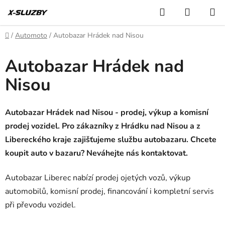
Přejít
Hledat
NÁKUP
na
KOŠÍK
obsah
Domů
/
Automoto
/
Autobazar Hrádek nad Nisou
Autobazar Hrádek nad
Nisou
Autobazar Hrádek nad Nisou - prodej, výkup a komisní
prodej vozidel. Pro zákazníky z Hrádku nad Nisou a z
Libereckého kraje zajišťujeme službu autobazaru. Chcete
koupit auto v bazaru? Neváhejte nás kontaktovat.
Autobazar Liberec nabízí prodej ojetých vozů, výkup
automobilů, komisní prodej, financování i kompletní servis
při převodu vozidel.