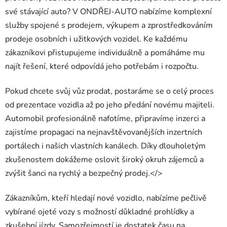
své stávající auto? V ONDŘEJ-AUTO nabízíme komplexní
služby spojené s prodejem, výkupem a zprostředkováním
prodeje osobních i užitkových vozidel. Ke každému
zákazníkovi přistupujeme individuálně a pomáháme mu
najít řešení, které odpovídá jeho potřebám i rozpočtu.
Pokud chcete svůj vůz prodat, postaráme se o celý proces
od prezentace vozidla až po jeho předání novému majiteli.
Automobil profesionálně nafotíme, připravíme inzerci a
zajistíme propagaci na nejnavštěvovanějších inzertních
portálech i našich vlastních kanálech. Díky dlouholetým
zkušenostem dokážeme oslovit široký okruh zájemců a
zvýšit šanci na rychlý a bezpečný prodej.</>
Zákazníkům, kteří hledají nové vozidlo, nabízíme pečlivě
vybírané ojeté vozy s možností důkladné prohlídky a
zkušební jízdy. Samozřejmostí je dostatek času na