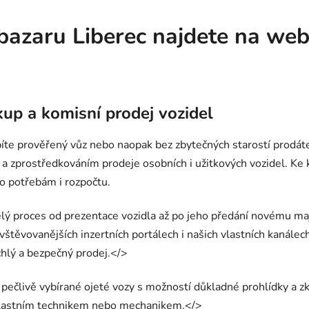
obazaru Liberec najdete na we
kup a komisní prodej vozidel
upíte prověřený vůz nebo naopak bez zbytečných starostí prod
 zprostředkováním prodeje osobních i užitkových vozidel. Ke 
o potřebám i rozpočtu.
lý proces od prezentace vozidla až po jeho předání novému maj
navštěvovanějších inzertních portálech i našich vlastních kan
ychlý a bezpečný prodej.</>
 pečlivě vybírané ojeté vozy s možností důkladné prohlídky a z
vlastním technikem nebo mechanikem.</>