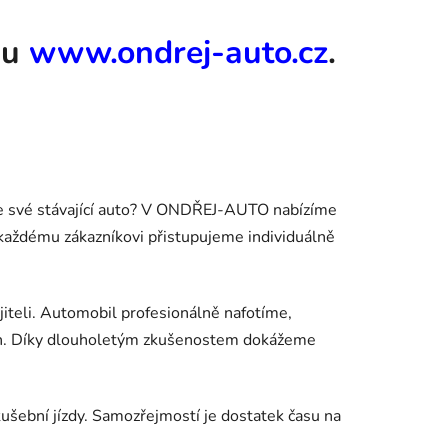
bu
www.ondrej-auto.cz
.
áte své stávající auto? V ONDŘEJ-AUTO nabízíme
každému zákazníkovi přistupujeme individuálně
iteli. Automobil profesionálně nafotíme,
álech. Díky dlouholetým zkušenostem dokážeme
kušební jízdy. Samozřejmostí je dostatek času na