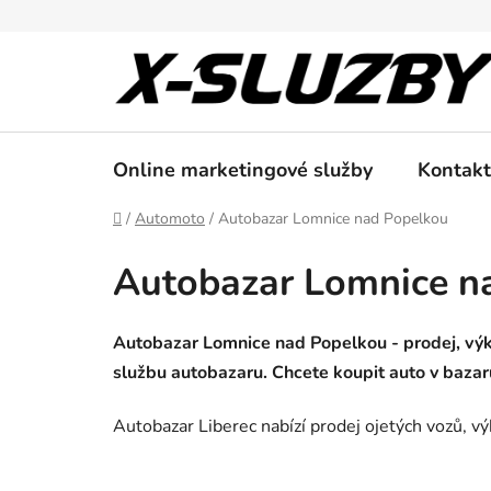
Přejít
na
obsah
Online marketingové služby
Kontakt
Domů
/
Automoto
/
Autobazar Lomnice nad Popelkou
Autobazar Lomnice n
Autobazar Lomnice nad Popelkou - prodej, výku
službu autobazaru. Chcete koupit auto v bazar
Autobazar Liberec nabízí prodej ojetých vozů, vý