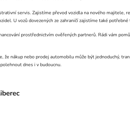
strativní servis. Zajistíme převod vozidla na nového majitele, 
zidel. U vozů dovezených ze zahraničí zajistíme také potřebné t
financování prostřednictvím ověřených partnerů. Rádi vám po
 se, že nákup nebo prodej automobilu může být jednoduchý, tra
spolehnout dnes i v budoucnu.
iberec