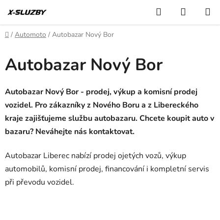
Přejít
Hledat
NÁKUP
na
KOŠÍK
obsah
Domů
/
Automoto
/
Autobazar Nový Bor
Autobazar Nový Bor
Autobazar Nový Bor - prodej, výkup a komisní prodej
vozidel. Pro zákazníky z Nového Boru a z Libereckého
kraje zajišťujeme službu autobazaru. Chcete koupit auto v
bazaru? Neváhejte nás kontaktovat.
Autobazar Liberec nabízí prodej ojetých vozů, výkup
automobilů, komisní prodej, financování i kompletní servis
při převodu vozidel.