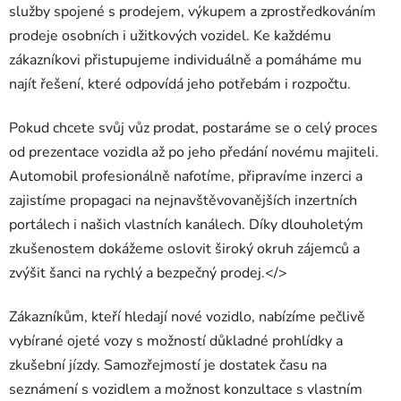
služby spojené s prodejem, výkupem a zprostředkováním
prodeje osobních i užitkových vozidel. Ke každému
zákazníkovi přistupujeme individuálně a pomáháme mu
najít řešení, které odpovídá jeho potřebám i rozpočtu.
Pokud chcete svůj vůz prodat, postaráme se o celý proces
od prezentace vozidla až po jeho předání novému majiteli.
Automobil profesionálně nafotíme, připravíme inzerci a
zajistíme propagaci na nejnavštěvovanějších inzertních
portálech i našich vlastních kanálech. Díky dlouholetým
zkušenostem dokážeme oslovit široký okruh zájemců a
zvýšit šanci na rychlý a bezpečný prodej.</>
Zákazníkům, kteří hledají nové vozidlo, nabízíme pečlivě
vybírané ojeté vozy s možností důkladné prohlídky a
zkušební jízdy. Samozřejmostí je dostatek času na
seznámení s vozidlem a možnost konzultace s vlastním