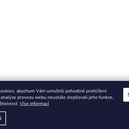
ookies, abychom Vám umožnili pohodlné prohlížení
 analýze provozu webu neustále zlepšovali jeho funkce,
žitelnost.
Více informací
Online marketing zajišťuje společnost X-VISION
Sitemap
í
azena.