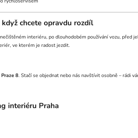
bo rychloservisem
– když chcete opravdu rozdíl
 znečištěném interiéru, po dlouhodobém používání vozu, před 
riér, ve kterém je radost jezdit.
Praze 8
. Stačí se objednat nebo nás navštívit osobně – rádi 
ng interiéru Praha