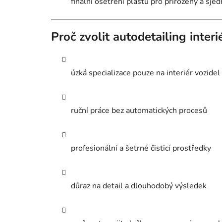
finální ošetření plastů pro přirozený a sje
Proč zvolit autodetailing inter
úzká specializace pouze na interiér vozidel
ruční práce bez automatických procesů
profesionální a šetrné čisticí prostředky
důraz na detail a dlouhodobý výsledek