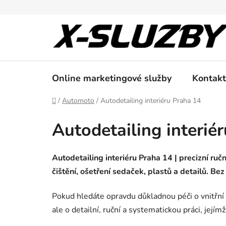
Přejít
na
obsah
Online marketingové služby
Kontakt
Domů
/
Automoto
/
Autodetailing interiéru Praha 14
Autodetailing interié
Autodetailing interiéru Praha 14 | precizní ruč
čištění, ošetření sedaček, plastů a detailů. Bez
Pokud hledáte opravdu důkladnou péči o vnitřní p
ale o detailní, ruční a systematickou práci, jejím