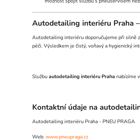
možnost spojit službu s pneuservisem ne
Autodetailing interiéru Praha 
Autodetailing interiéru doporučujeme při silně
péči. Výsledkem je čistý, voňavý a hygienický inte
Službu
autodetailing interiéru Praha
nabízíme v
Kontaktní údaje na autodetaili
Autodetailing interiéru Praha - PNEU PRAGA
Web:
www.pneupraga.cz