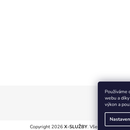
Používáme c
Z
webu a díky
á
výkon a pou
p
a
Nastaven
t
Copyright 2026
X-SLUŽBY
. Všechna práva vyhr