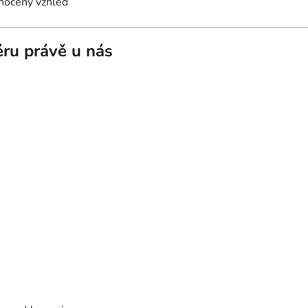
dnocený vzhled
iéru právě u nás