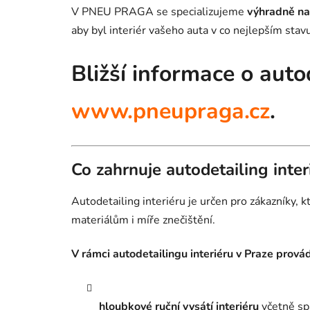
V PNEU PRAGA se specializujeme
výhradně na 
aby byl interiér vašeho auta v co nejlepším stavu
Bližší informace o auto
www.pneupraga.cz
.
Co zahrnuje autodetailing inter
Autodetailing interiéru je určen pro zákazníky,
materiálům i míře znečištění.
V rámci autodetailingu interiéru v Praze prová
hloubkové ruční vysátí interiéru
včetně spá