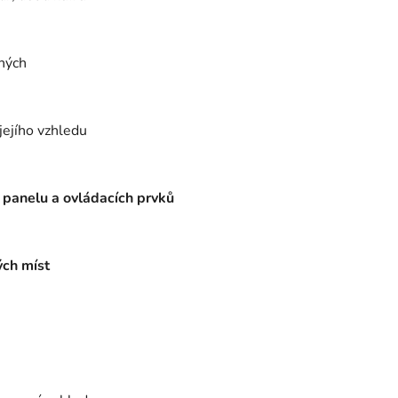
ených
jejího vzhledu
 panelu a ovládacích prvků
ých míst