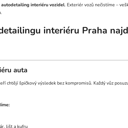
autodetailing interiéru vozidel
. Exteriér vozů nečistíme – ve
.
detailingu interiéru Praha naj
iéru auta
 kteří chtějí špičkový výsledek bez kompromisů. Každý vůz pos
díme:
r, lišt a kufru