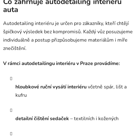
Co zahrnuje autodetailing interiéru
auta
Autodetailing interiéru je určen pro zákazníky, kteří chtějí
špičkový výsledek bez kompromisů. Každý vůz posuzujeme
individuálně a postup přizpůsobujeme materiálům i míře
znečištění.
V rámci autodetailingu interiéru v Praze provádíme:
hloubkové ruční vysátí interiéru
včetně spár, lišt a
kufru
detailní čištění sedaček
– textilních i kožených