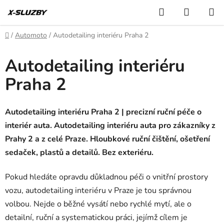
Přejít
Hledat
NÁKUP
na
KOŠÍK
obsah
Domů
/
Automoto
/
Autodetailing interiéru Praha 2
Autodetailing interiéru
Praha 2
Autodetailing interiéru Praha 2 | precizní ruční péče o
interiér auta. Autodetailing interiéru auta pro zákazníky z
Prahy 2 a z celé Praze. Hloubkové ruční čištění, ošetření
sedaček, plastů a detailů. Bez exteriéru.
Pokud hledáte opravdu důkladnou péči o vnitřní prostory
vozu, autodetailing interiéru v Praze je tou správnou
volbou. Nejde o běžné vysátí nebo rychlé mytí, ale o
detailní, ruční a systematickou práci, jejímž cílem je