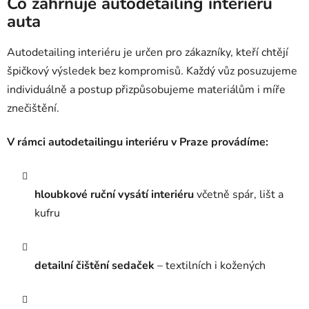
Co zahrnuje autodetailing interiéru
auta
Autodetailing interiéru je určen pro zákazníky, kteří chtějí
špičkový výsledek bez kompromisů. Každý vůz posuzujeme
individuálně a postup přizpůsobujeme materiálům i míře
znečištění.
V rámci autodetailingu interiéru v Praze provádíme:
hloubkové ruční vysátí interiéru
včetně spár, lišt a
kufru
detailní čištění sedaček
– textilních i kožených