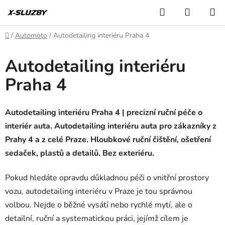
Přejít
Hledat
NÁKUP
na
KOŠÍK
obsah
Domů
/
Automoto
/
Autodetailing interiéru Praha 4
Autodetailing interiéru
Praha 4
Autodetailing interiéru Praha 4 | precizní ruční péče o
interiér auta. Autodetailing interiéru auta pro zákazníky z
Prahy 4 a z celé Praze. Hloubkové ruční čištění, ošetření
sedaček, plastů a detailů. Bez exteriéru.
Pokud hledáte opravdu důkladnou péči o vnitřní prostory
vozu, autodetailing interiéru v Praze je tou správnou
volbou. Nejde o běžné vysátí nebo rychlé mytí, ale o
detailní, ruční a systematickou práci, jejímž cílem je