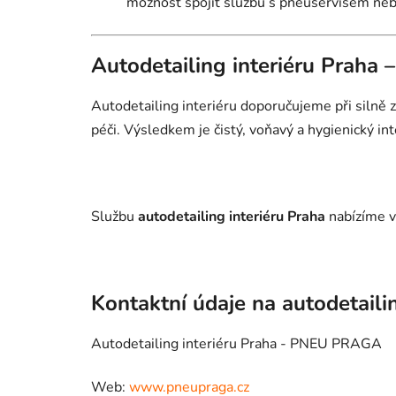
možnost spojit službu s pneuservisem ne
Autodetailing interiéru Praha 
Autodetailing interiéru doporučujeme při silně
péči. Výsledkem je čistý, voňavý a hygienický inte
Službu
autodetailing interiéru Praha
nabízíme v
Kontaktní údaje na autodetaili
Autodetailing interiéru Praha - PNEU PRAGA
Web:
www.pneupraga.cz