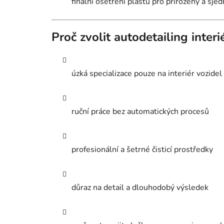
finální ošetření plastů pro přirozený a sje
Proč zvolit autodetailing inter
úzká specializace pouze na interiér vozidel
ruční práce bez automatických procesů
profesionální a šetrné čisticí prostředky
důraz na detail a dlouhodobý výsledek