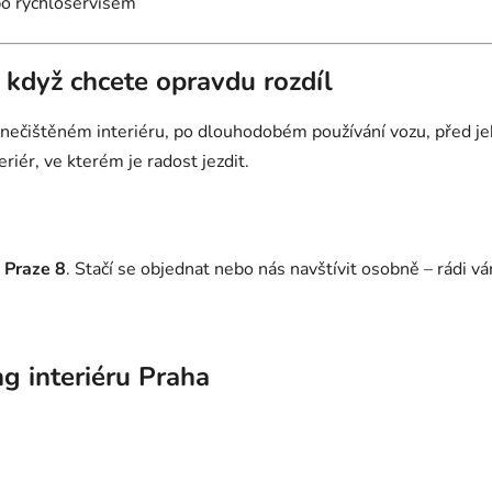
bo rychloservisem
– když chcete opravdu rozdíl
 znečištěném interiéru, po dlouhodobém používání vozu, před 
riér, ve kterém je radost jezdit.
Praze 8
. Stačí se objednat nebo nás navštívit osobně – rádi 
ng interiéru Praha