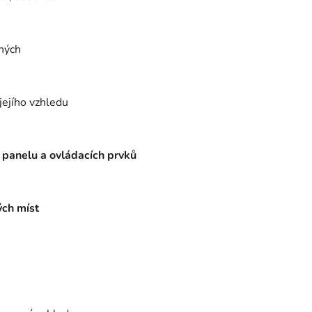
ených
jejího vzhledu
 panelu a ovládacích prvků
ých míst