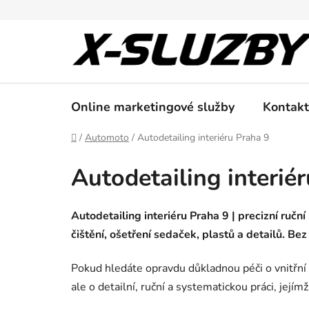
Přejít
na
obsah
Online marketingové služby
Kontakt
Domů
/
Automoto
/
Autodetailing interiéru Praha 9
Autodetailing interié
Autodetailing interiéru Praha 9 | precizní ruční
čištění, ošetření sedaček, plastů a detailů. Bez
Pokud hledáte opravdu důkladnou péči o vnitřní p
ale o detailní, ruční a systematickou práci, jejím