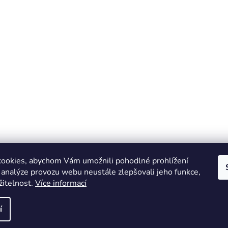
ookies, abychom Vám umožnili pohodlné prohlížení
 analýze provozu webu neustále zlepšovali jeho funkce,
žitelnost.
Více informací
Online marketing zajišťuje společnost X-VISION
Sitemap
í
azena.