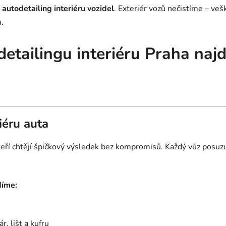
autodetailing interiéru vozidel
. Exteriér vozů nečistíme – ve
.
detailingu interiéru Praha naj
iéru auta
 kteří chtějí špičkový výsledek bez kompromisů. Každý vůz pos
díme:
r, lišt a kufru