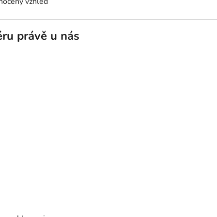
dnocený vzhled
iéru právě u nás