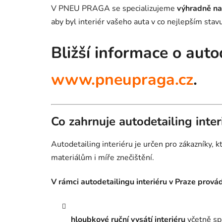
V PNEU PRAGA se specializujeme
výhradně na 
aby byl interiér vašeho auta v co nejlepším stavu
Bližší informace o auto
www.pneupraga.cz
.
Co zahrnuje autodetailing inter
Autodetailing interiéru je určen pro zákazníky,
materiálům i míře znečištění.
V rámci autodetailingu interiéru v Praze prová
hloubkové ruční vysátí interiéru
včetně spá