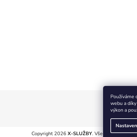
Používáme c
Z
webu a díky
á
výkon a pou
p
a
Nastaven
t
Copyright 2026
X-SLUŽBY
. Všechna práva vyhr