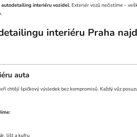
autodetailing interiéru vozidel
. Exteriér vozů nečistíme – ve
.
detailingu interiéru Praha naj
iéru auta
 kteří chtějí špičkový výsledek bez kompromisů. Každý vůz pos
díme:
r, lišt a kufru