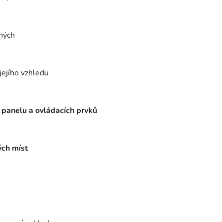
ených
jejího vzhledu
 panelu a ovládacích prvků
ých míst