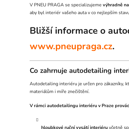
V PNEU PRAGA se specializujeme
výhradně na 
aby byl interiér vašeho auta v co nejlepším stavu
Bližší informace o auto
www.pneupraga.cz
.
Co zahrnuje autodetailing inter
Autodetailing interiéru je určen pro zákazníky,
materiálům i míře znečištění.
V rámci autodetailingu interiéru v Praze prová
hloubkové ruční vysátí interiéru
včetně spá