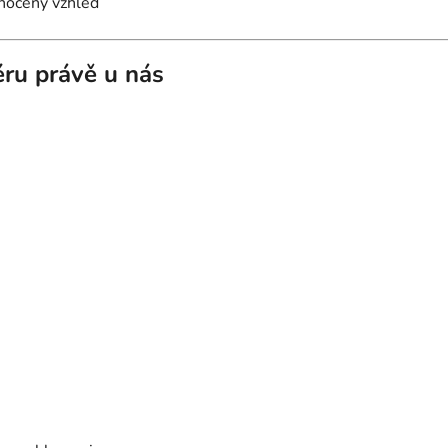
dnocený vzhled
iéru právě u nás