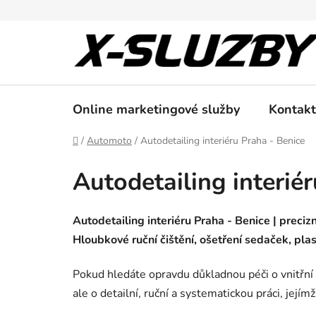
Přejít
na
obsah
Online marketingové služby
Kontakt
Domů
/
Automoto
/
Autodetailing interiéru Praha - Benice
Autodetailing interié
Autodetailing interiéru Praha - Benice | precizn
Hloubkové ruční čištění, ošetření sedaček, plas
Pokud hledáte opravdu důkladnou péči o vnitřní p
ale o detailní, ruční a systematickou práci, jejím