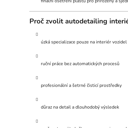
finální ošetření plastů pro přirozený a sje
Proč zvolit autodetailing inter
úzká specializace pouze na interiér vozidel
ruční práce bez automatických procesů
profesionální a šetrné čisticí prostředky
důraz na detail a dlouhodobý výsledek