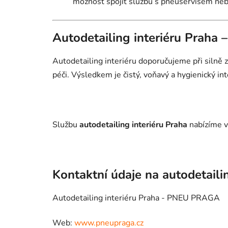
možnost spojit službu s pneuservisem ne
Autodetailing interiéru Praha 
Autodetailing interiéru doporučujeme při silně
péči. Výsledkem je čistý, voňavý a hygienický inte
Službu
autodetailing interiéru Praha
nabízíme v
Kontaktní údaje na autodetaili
Autodetailing interiéru Praha - PNEU PRAGA
Web:
www.pneupraga.cz