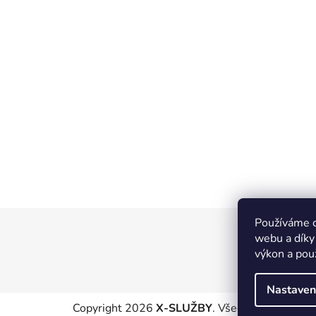
Používáme c
Z
webu a díky
á
výkon a pou
p
a
Nastaven
t
Copyright 2026
X-SLUŽBY
. Všechna práva vyhr