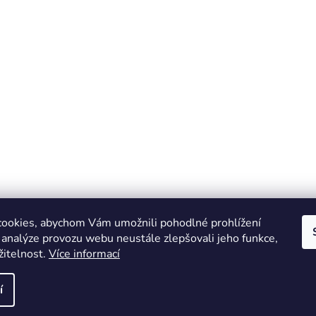
ookies, abychom Vám umožnili pohodlné prohlížení
 analýze provozu webu neustále zlepšovali jeho funkce,
žitelnost.
Více informací
Online marketing zajišťuje společnost X-VISION
Sitemap
í
azena.