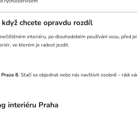
bo rychloservisem
– když chcete opravdu rozdíl
 znečištěném interiéru, po dlouhodobém používání vozu, před 
riér, ve kterém je radost jezdit.
Praze 8
. Stačí se objednat nebo nás navštívit osobně – rádi 
ng interiéru Praha