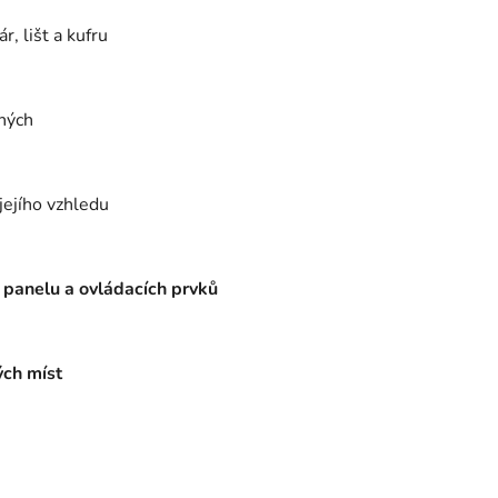
r, lišt a kufru
ených
jejího vzhledu
 panelu a ovládacích prvků
ých míst