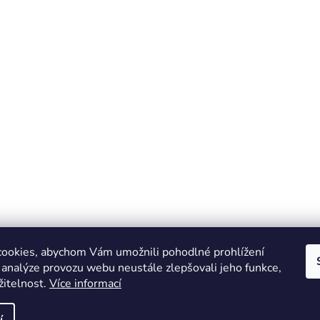
ookies, abychom Vám umožnili pohodlné prohlížení
 analýze provozu webu neustále zlepšovali jeho funkce,
žitelnost.
Více informací
Online marketing zajišťuje společnost X-VISION
Sitemap