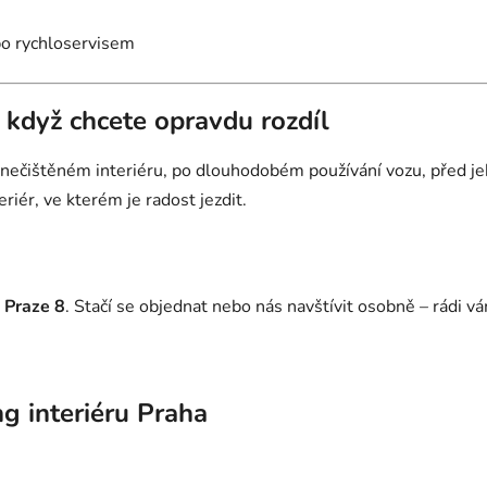
bo rychloservisem
– když chcete opravdu rozdíl
 znečištěném interiéru, po dlouhodobém používání vozu, před 
riér, ve kterém je radost jezdit.
Praze 8
. Stačí se objednat nebo nás navštívit osobně – rádi 
ng interiéru Praha