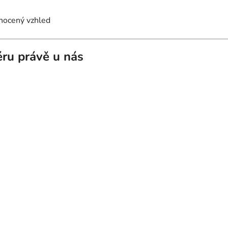
dnocený vzhled
iéru právě u nás