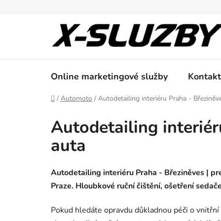
Přejít
na
obsah
Online marketingové služby
Kontakt
Domů
/
Automoto
/
Autodetailing interiéru Praha - Březiněves
Autodetailing interiér
auta
Autodetailing interiéru Praha - Březiněves | pre
Praze. Hloubkové ruční čištění, ošetření sedače
Pokud hledáte opravdu důkladnou péči o vnitřní p