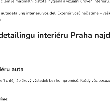
ž cílem je maximální čistota, hygiena a vizuální úroveň interiéru.
autodetailing interiéru vozidel
. Exteriér vozů nečistíme – ve
.
detailingu interiéru Praha naj
iéru auta
 kteří chtějí špičkový výsledek bez kompromisů. Každý vůz pos
díme: