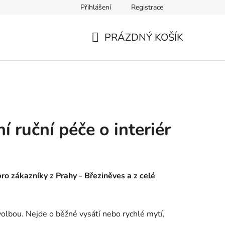
Přihlášení
Registrace
PRÁZDNÝ KOŠÍK
NÁKUPNÍ
KOŠÍK
í ruční péče o interiér
 pro zákazníky z Prahy - Březiněves a z celé
volbou. Nejde o běžné vysátí nebo rychlé mytí,