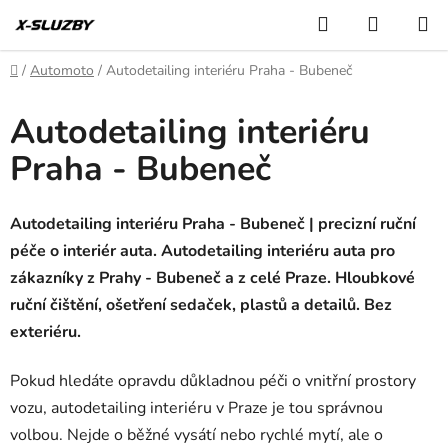
Přejít
Hledat
NÁKUP
na
KOŠÍK
obsah
Domů
/
Automoto
/
Autodetailing interiéru Praha - Bubeneč
Autodetailing interiéru
Praha - Bubeneč
Autodetailing interiéru Praha - Bubeneč | precizní ruční
péče o interiér auta. Autodetailing interiéru auta pro
zákazníky z Prahy - Bubeneč a z celé Praze. Hloubkové
ruční čištění, ošetření sedaček, plastů a detailů. Bez
exteriéru.
Pokud hledáte opravdu důkladnou péči o vnitřní prostory
vozu, autodetailing interiéru v Praze je tou správnou
volbou. Nejde o běžné vysátí nebo rychlé mytí, ale o