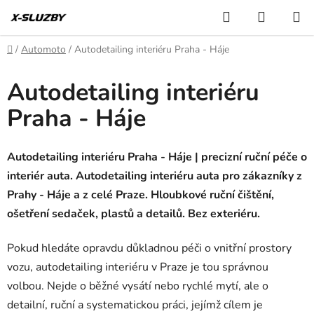
Přejít
Hledat
NÁKUP
na
KOŠÍK
obsah
Domů
/
Automoto
/
Autodetailing interiéru Praha - Háje
Autodetailing interiéru
Praha - Háje
Autodetailing interiéru Praha - Háje | precizní ruční péče o
interiér auta. Autodetailing interiéru auta pro zákazníky z
Prahy - Háje a z celé Praze. Hloubkové ruční čištění,
ošetření sedaček, plastů a detailů. Bez exteriéru.
Pokud hledáte opravdu důkladnou péči o vnitřní prostory
vozu, autodetailing interiéru v Praze je tou správnou
volbou. Nejde o běžné vysátí nebo rychlé mytí, ale o
detailní, ruční a systematickou práci, jejímž cílem je