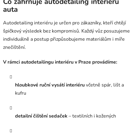
Co zahrnuje autodetailing interiéru
auta
Autodetailing interiéru je určen pro zákazníky, kteří chtějí
špičkový výsledek bez kompromisů. Každý vůz posuzujeme
individuálně a postup přizpůsobujeme materiálům i míře
znečištění.
V rámci autodetailingu interiéru v Praze provádíme:
hloubkové ruční vysátí interiéru
včetně spár, lišt a
kufru
detailní čištění sedaček
– textilních i kožených