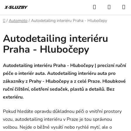
Přejít
Hledat
NÁKUP
na
KOŠÍK
obsah
Domů
/
Automoto
/
Autodetailing interiéru Praha - Hlubočepy
Autodetailing interiéru
Praha - Hlubočepy
Autodetailing interiéru Praha - Hlubočepy | precizní ruční
péče o interiér auta. Autodetailing interiéru auta pro
zákazníky z Prahy - Hlubočepy a z celé Praze. Hloubkové
ruční čištění, ošetření sedaček, plastů a detailů. Bez
exteriéru.
Pokud hledáte opravdu důkladnou péči o vnitřní prostory
vozu, autodetailing interiéru v Praze je tou správnou
volbou. Nejde o běžné vysátí nebo rychlé mytí, ale o