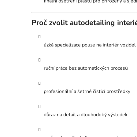
finální ošetření plastů pro přirozený a sje
Proč zvolit autodetailing inter
úzká specializace pouze na interiér vozidel
ruční práce bez automatických procesů
profesionální a šetrné čisticí prostředky
důraz na detail a dlouhodobý výsledek