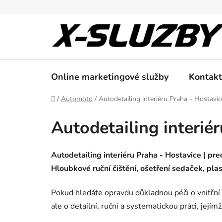
Přejít
na
obsah
Online marketingové služby
Kontakt
Domů
/
Automoto
/
Autodetailing interiéru Praha - Hostavic
Autodetailing interié
Autodetailing interiéru Praha - Hostavice | prec
Hloubkové ruční čištění, ošetření sedaček, plas
Pokud hledáte opravdu důkladnou péči o vnitřní p
ale o detailní, ruční a systematickou práci, jejím