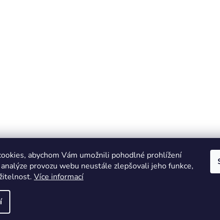
ookies, abychom Vám umožnili pohodlné prohlížení
 analýze provozu webu neustále zlepšovali jeho funkce,
žitelnost.
Více informací
Online marketing zajišťuje společnost X-VISION
Sitemap
í
azena.