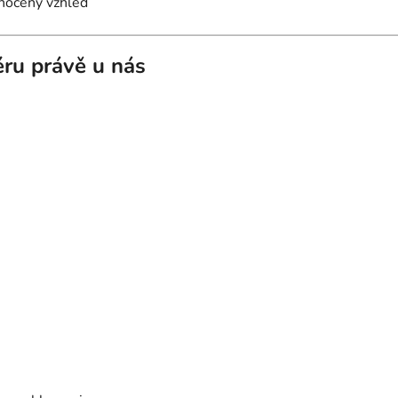
dnocený vzhled
iéru právě u nás