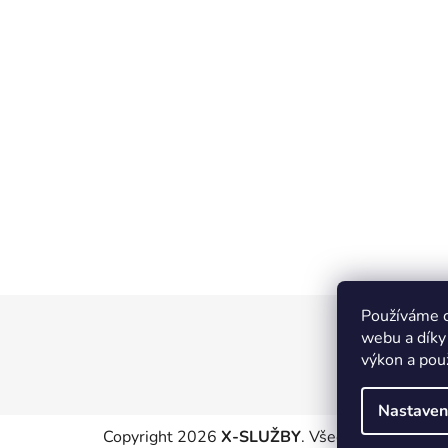
Používáme c
Z
webu a díky
á
výkon a pou
p
a
Nastaven
t
Copyright 2026
X-SLUŽBY
. Všechna práva vyhr