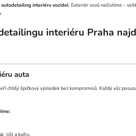
autodetailing interiéru vozidel
. Exteriér vozů nečistíme – ve
.
detailingu interiéru Praha naj
iéru auta
 kteří chtějí špičkový výsledek bez kompromisů. Každý vůz pos
díme:
r, lišt a kufru