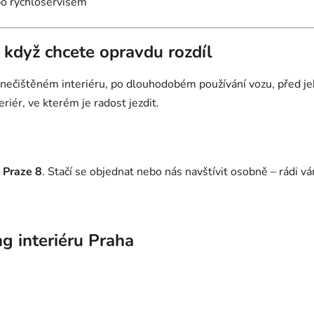
bo rychloservisem
– když chcete opravdu rozdíl
 znečištěném interiéru, po dlouhodobém používání vozu, před 
riér, ve kterém je radost jezdit.
Praze 8
. Stačí se objednat nebo nás navštívit osobně – rádi 
ng interiéru Praha