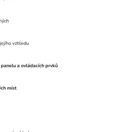
ených
jejího vzhledu
 panelu a ovládacích prvků
ých míst