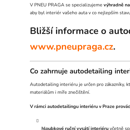
V PNEU PRAGA se specializujeme
výhradně na 
aby byl interiér vašeho auta v co nejlepším stavu
Bližší informace o auto
www.pneupraga.cz
.
Co zahrnuje autodetailing inter
Autodetailing interiéru je určen pro zákazníky,
materiálům i míře znečištění.
V rámci autodetailingu interiéru v Praze prová
hloubkové ruční vysátí interiéru
včetně spá