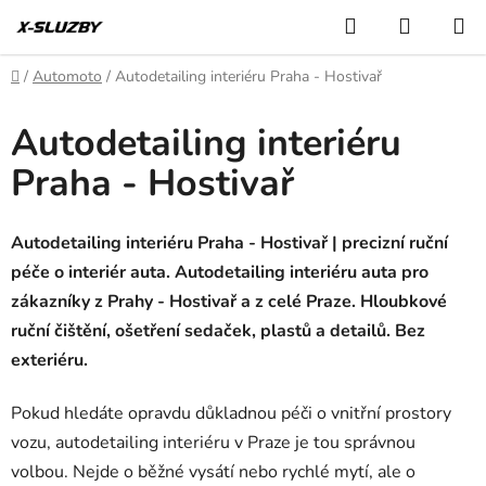
Přejít
Hledat
NÁKUP
na
KOŠÍK
obsah
Domů
/
Automoto
/
Autodetailing interiéru Praha - Hostivař
Autodetailing interiéru
Praha - Hostivař
Autodetailing interiéru Praha - Hostivař | precizní ruční
péče o interiér auta. Autodetailing interiéru auta pro
zákazníky z Prahy - Hostivař a z celé Praze. Hloubkové
ruční čištění, ošetření sedaček, plastů a detailů. Bez
exteriéru.
Pokud hledáte opravdu důkladnou péči o vnitřní prostory
vozu, autodetailing interiéru v Praze je tou správnou
volbou. Nejde o běžné vysátí nebo rychlé mytí, ale o