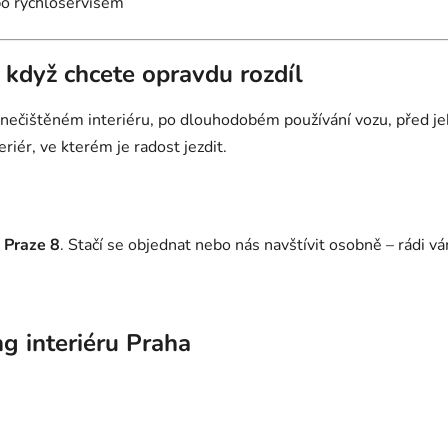
bo rychloservisem
– když chcete opravdu rozdíl
 znečištěném interiéru, po dlouhodobém používání vozu, před 
riér, ve kterém je radost jezdit.
Praze 8
. Stačí se objednat nebo nás navštívit osobně – rádi 
ng interiéru Praha