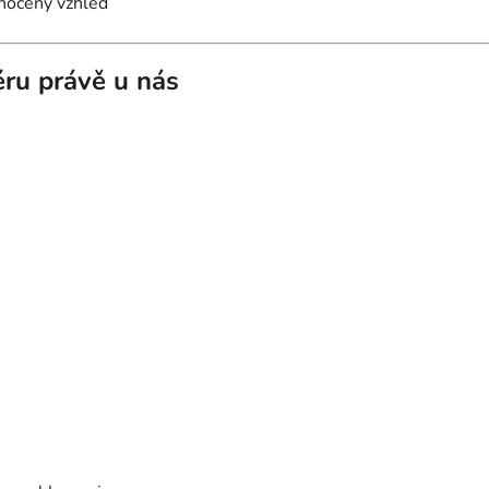
dnocený vzhled
iéru právě u nás