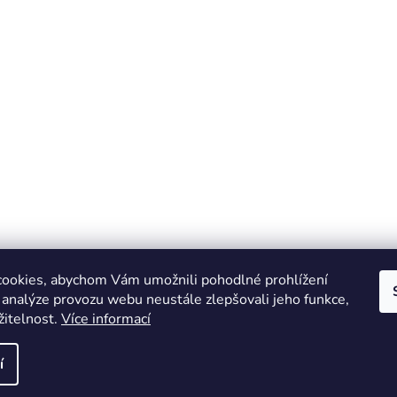
ookies, abychom Vám umožnili pohodlné prohlížení
 analýze provozu webu neustále zlepšovali jeho funkce,
žitelnost.
Více informací
Online marketing zajišťuje společnost X-VISION
Sitemap
í
azena.