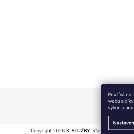
Používáme c
Z
webu a díky
á
výkon a pou
p
a
Nastaven
t
Copyright 2026
X-SLUŽBY
. Všechna práva vyhr