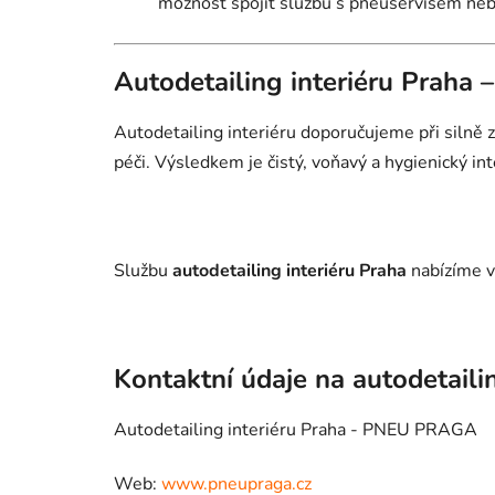
možnost spojit službu s pneuservisem ne
Autodetailing interiéru Praha 
Autodetailing interiéru doporučujeme při silně
péči. Výsledkem je čistý, voňavý a hygienický inte
Službu
autodetailing interiéru Praha
nabízíme v
Kontaktní údaje na autodetaili
Autodetailing interiéru Praha - PNEU PRAGA
Web:
www.pneupraga.cz