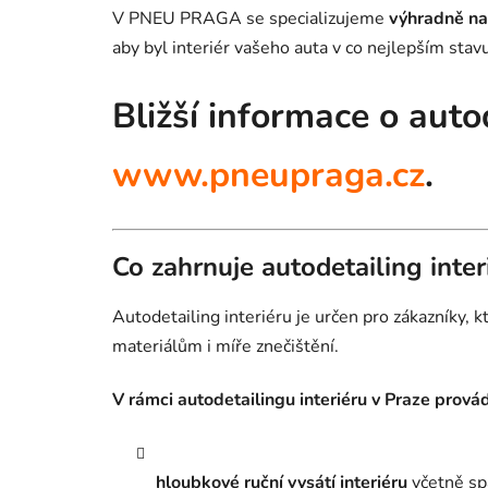
V PNEU PRAGA se specializujeme
výhradně na 
aby byl interiér vašeho auta v co nejlepším stavu
Bližší informace o auto
www.pneupraga.cz
.
Co zahrnuje autodetailing inter
Autodetailing interiéru je určen pro zákazníky,
materiálům i míře znečištění.
V rámci autodetailingu interiéru v Praze prová
hloubkové ruční vysátí interiéru
včetně spá