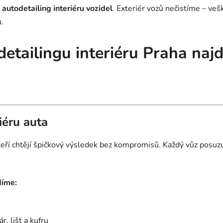
autodetailing interiéru vozidel
. Exteriér vozů nečistíme – ve
.
detailingu interiéru Praha naj
iéru auta
 kteří chtějí špičkový výsledek bez kompromisů. Každý vůz pos
díme:
r, lišt a kufru