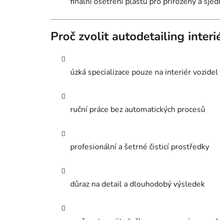
finální ošetření plastů pro přirozený a sje
Proč zvolit autodetailing inter
úzká specializace pouze na interiér vozidel
ruční práce bez automatických procesů
profesionální a šetrné čisticí prostředky
důraz na detail a dlouhodobý výsledek