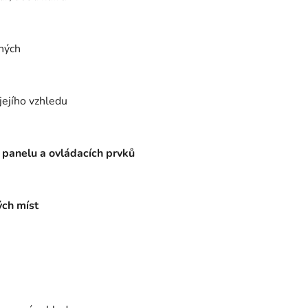
ených
jejího vzhledu
 panelu a ovládacích prvků
ých míst