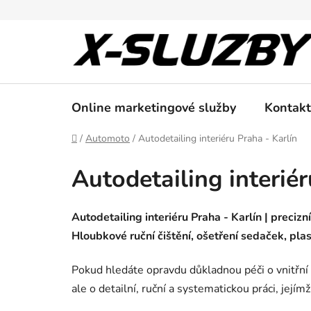
Přejít
na
obsah
Online marketingové služby
Kontakt
Domů
/
Automoto
/
Autodetailing interiéru Praha - Karlín
Autodetailing interiér
Autodetailing interiéru Praha - Karlín | precizn
Hloubkové ruční čištění, ošetření sedaček, plas
Pokud hledáte opravdu důkladnou péči o vnitřní p
ale o detailní, ruční a systematickou práci, jejím