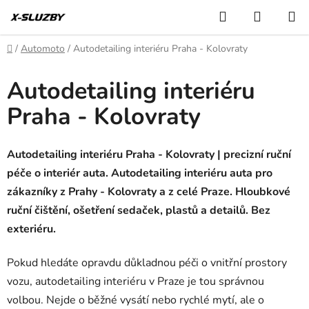
Přejít
Hledat
NÁKUP
na
KOŠÍK
obsah
Domů
/
Automoto
/
Autodetailing interiéru Praha - Kolovraty
Autodetailing interiéru
Praha - Kolovraty
Autodetailing interiéru Praha - Kolovraty | precizní ruční
péče o interiér auta. Autodetailing interiéru auta pro
zákazníky z Prahy - Kolovraty a z celé Praze. Hloubkové
ruční čištění, ošetření sedaček, plastů a detailů. Bez
exteriéru.
Pokud hledáte opravdu důkladnou péči o vnitřní prostory
vozu, autodetailing interiéru v Praze je tou správnou
volbou. Nejde o běžné vysátí nebo rychlé mytí, ale o