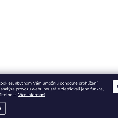
ookies, abychom Vám umožnili pohodlné prohlížení
 analýze provozu webu neustále zlepšovali jeho funkce,
žitelnost.
Více informací
Online marketing zajišťuje společnost X-VISION
Sitemap
í
azena.