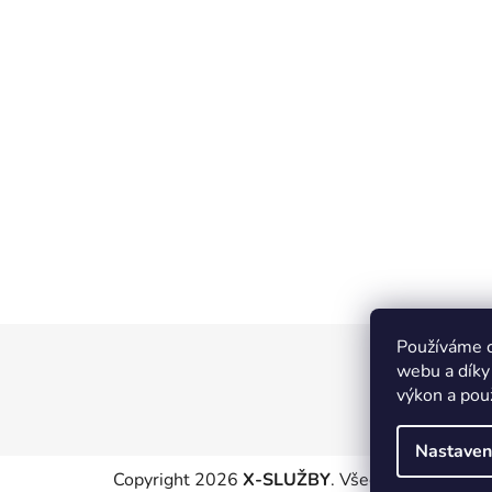
Používáme c
Z
webu a díky
á
výkon a pou
p
a
Nastaven
t
Copyright 2026
X-SLUŽBY
. Všechna práva vyhr