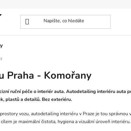
y
ny
éru Praha - Komořany
izní ruční péče o interiér auta. Autodetailing interiéru auta 
k, plastů a detailů. Bez exteriéru.
rostory vozu, autodetailing interiéru v Praze je tou správnou 
ž cílem je maximální čistota, hygiena a vizuální úroveň interiéru.