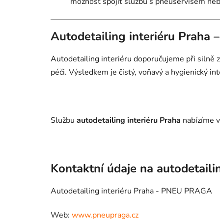
možnost spojit službu s pneuservisem ne
Autodetailing interiéru Praha 
Autodetailing interiéru doporučujeme při silně
péči. Výsledkem je čistý, voňavý a hygienický inte
Službu
autodetailing interiéru Praha
nabízíme v
Kontaktní údaje na autodetaili
Autodetailing interiéru Praha - PNEU PRAGA
Web:
www.pneupraga.cz