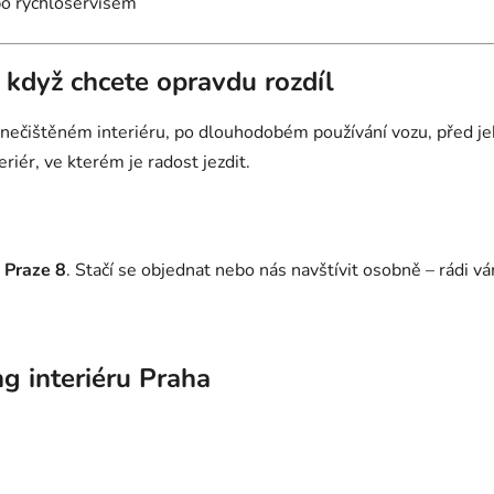
bo rychloservisem
– když chcete opravdu rozdíl
 znečištěném interiéru, po dlouhodobém používání vozu, před 
riér, ve kterém je radost jezdit.
Praze 8
. Stačí se objednat nebo nás navštívit osobně – rádi 
ng interiéru Praha