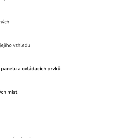
ených
jejího vzhledu
 panelu a ovládacích prvků
ých míst