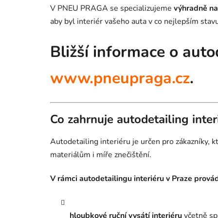
V PNEU PRAGA se specializujeme
výhradně na 
aby byl interiér vašeho auta v co nejlepším stavu
Bližší informace o auto
www.pneupraga.cz
.
Co zahrnuje autodetailing inter
Autodetailing interiéru je určen pro zákazníky,
materiálům i míře znečištění.
V rámci autodetailingu interiéru v Praze prová
hloubkové ruční vysátí interiéru
včetně spá