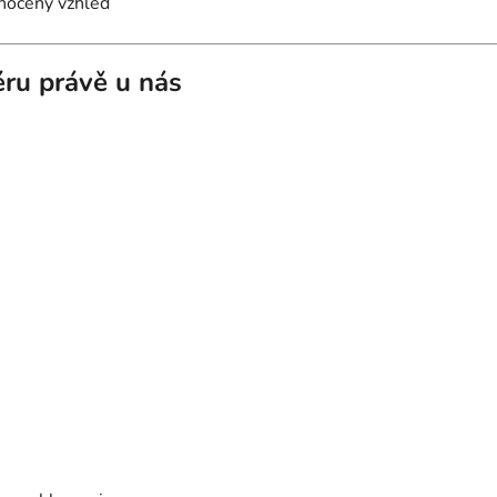
dnocený vzhled
iéru právě u nás