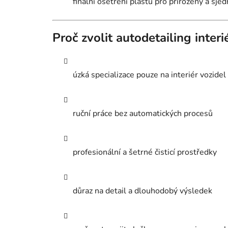
finální ošetření plastů pro přirozený a sje
Proč zvolit autodetailing inter
úzká specializace pouze na interiér vozidel
ruční práce bez automatických procesů
profesionální a šetrné čisticí prostředky
důraz na detail a dlouhodobý výsledek