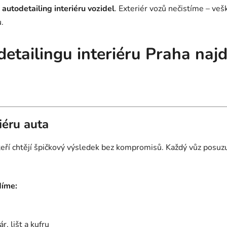
autodetailing interiéru vozidel
. Exteriér vozů nečistíme – ve
.
detailingu interiéru Praha naj
iéru auta
 kteří chtějí špičkový výsledek bez kompromisů. Každý vůz pos
díme:
r, lišt a kufru