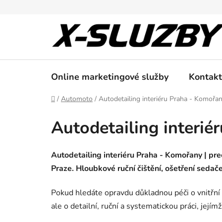
Přejít
na
obsah
Online marketingové služby
Kontakt
Domů
/
Automoto
/
Autodetailing interiéru Praha - Komořa
Autodetailing interi
Autodetailing interiéru Praha - Komořany | prec
Praze. Hloubkové ruční čištění, ošetření sedače
Pokud hledáte opravdu důkladnou péči o vnitřní p
ale o detailní, ruční a systematickou práci, jejím