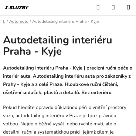
Přejít
Hledat
NÁKUP
na
KOŠÍK
obsah
Domů
/
Automoto
/
Autodetailing interiéru Praha - Kyje
Autodetailing interiéru
Praha - Kyje
Autodetailing interiéru Praha - Kyje | precizní ruční péče o
interiér auta. Autodetailing interiéru auta pro zákazníky z
Prahy - Kyje a z celé Praze. Hloubkové ruční čištění,
ošetření sedaček, plastů a detailů. Bez exteriéru.
Pokud hledáte opravdu důkladnou péči o vnitřní prostory
vozu, autodetailing interiéru v Praze je tou správnou
volbou. Nejde o běžné vysátí nebo rychlé mytí, ale o
detailní, ruční a systematickou práci, jejímž cílem je