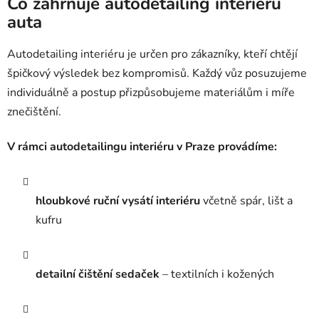
Co zahrnuje autodetailing interiéru
auta
Autodetailing interiéru je určen pro zákazníky, kteří chtějí
špičkový výsledek bez kompromisů. Každý vůz posuzujeme
individuálně a postup přizpůsobujeme materiálům i míře
znečištění.
V rámci autodetailingu interiéru v Praze provádíme:
hloubkové ruční vysátí interiéru
včetně spár, lišt a
kufru
detailní čištění sedaček
– textilních i kožených