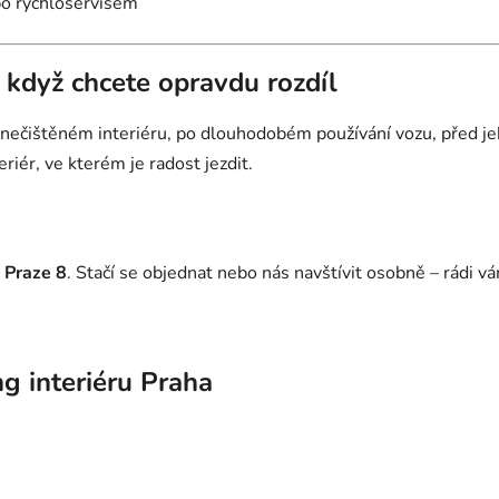
bo rychloservisem
– když chcete opravdu rozdíl
 znečištěném interiéru, po dlouhodobém používání vozu, před 
riér, ve kterém je radost jezdit.
Praze 8
. Stačí se objednat nebo nás navštívit osobně – rádi 
ng interiéru Praha