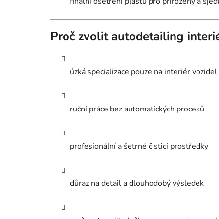
finální ošetření plastů pro přirozený a sje
Proč zvolit autodetailing inter
úzká specializace pouze na interiér vozidel
ruční práce bez automatických procesů
profesionální a šetrné čisticí prostředky
důraz na detail a dlouhodobý výsledek