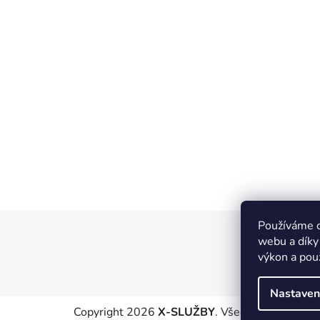
Používáme c
Z
webu a díky
á
výkon a pou
p
a
Nastaven
t
Copyright 2026
X-SLUŽBY
. Všechna práva vyhr