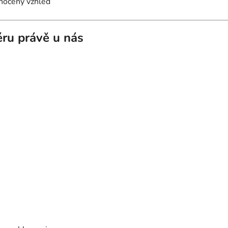
dnocený vzhled
iéru právě u nás