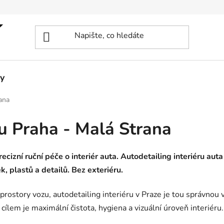
y
rana
ru Praha - Malá Strana
ecizní ruční péče o interiér auta. Autodetailing interiéru aut
k, plastů a detailů. Bez exteriéru.
rostory vozu, autodetailing interiéru v Praze je tou správnou 
ž cílem je maximální čistota, hygiena a vizuální úroveň interiéru.