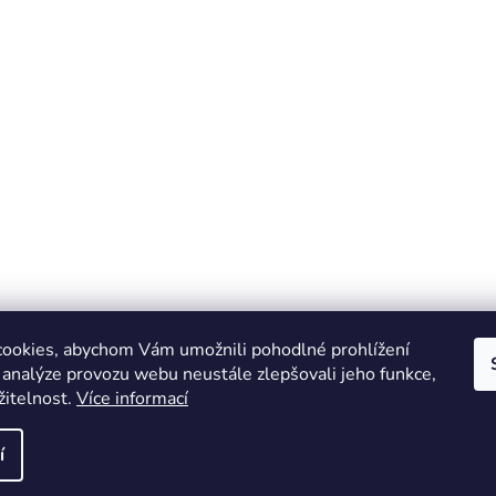
ookies, abychom Vám umožnili pohodlné prohlížení
 analýze provozu webu neustále zlepšovali jeho funkce,
žitelnost.
Více informací
Online marketing zajišťuje společnost X-VISION
Sitemap
í
azena.