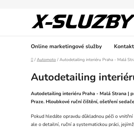
Přejít
na
obsah
Online marketingové služby
Kontakt
Domů
/
Automoto
/
Autodetailing interiéru Praha - Malá St
Autodetailing interié
Autodetailing interiéru Praha - Malá Strana | pr
Praze. Hloubkové ruční čištění, ošetření sedače
Pokud hledáte opravdu důkladnou péči o vnitřní p
ale o detailní, ruční a systematickou práci, jejím