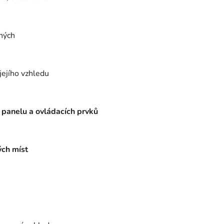
ených
jejího vzhledu
 panelu a ovládacích prvků
ých míst