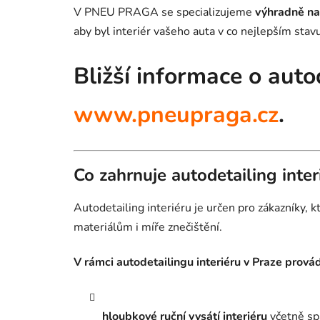
V PNEU PRAGA se specializujeme
výhradně na 
aby byl interiér vašeho auta v co nejlepším stavu
Bližší informace o auto
www.pneupraga.cz
.
Co zahrnuje autodetailing inter
Autodetailing interiéru je určen pro zákazníky,
materiálům i míře znečištění.
V rámci autodetailingu interiéru v Praze prová
hloubkové ruční vysátí interiéru
včetně spá