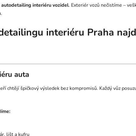
autodetailing interiéru vozidel
. Exteriér vozů nečistíme – ve
.
detailingu interiéru Praha naj
iéru auta
 kteří chtějí špičkový výsledek bez kompromisů. Každý vůz pos
díme:
r, lišt a kufru