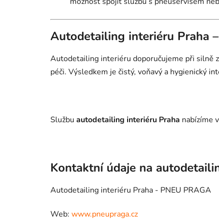
možnost spojit službu s pneuservisem ne
Autodetailing interiéru Praha 
Autodetailing interiéru doporučujeme při silně
péči. Výsledkem je čistý, voňavý a hygienický inte
Službu
autodetailing interiéru Praha
nabízíme v
Kontaktní údaje na autodetaili
Autodetailing interiéru Praha - PNEU PRAGA
Web:
www.pneupraga.cz