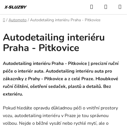
Přejít
Hledat
NÁKUP
na
KOŠÍK
obsah
Domů
/
Automoto
/
Autodetailing interiéru Praha - Pitkovice
Autodetailing interiéru
Praha - Pitkovice
Autodetailing interiéru Praha - Pitkovice | precizní ruční
péče o interiér auta. Autodetailing interiéru auta pro
zákazníky z Prahy - Pitkovice a z celé Praze. Hloubkové
ruční čištění, ošetření sedaček, plastů a detailů. Bez
exteriéru.
Pokud hledáte opravdu důkladnou péči o vnitřní prostory
vozu, autodetailing interiéru v Praze je tou správnou
volbou. Nejde o běžné vysátí nebo rychlé mytí, ale o