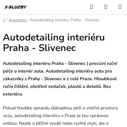
Přejít
Hledat
NÁKUP
na
KOŠÍK
obsah
Domů
/
Automoto
/
Autodetailing interiéru Praha - Slivenec
Autodetailing interiéru
Praha - Slivenec
Autodetailing interiéru Praha - Slivenec | precizní ruční
péče o interiér auta. Autodetailing interiéru auta pro
zákazníky z Prahy - Slivenec a z celé Praze. Hloubkové
ruční čištění, ošetření sedaček, plastů a detailů. Bez
exteriéru.
Pokud hledáte opravdu důkladnou péči o vnitřní prostory
vozu, autodetailing interiéru v Praze je tou správnou
volbou. Nejde o běžné vysátí nebo rychlé mytí, ale o