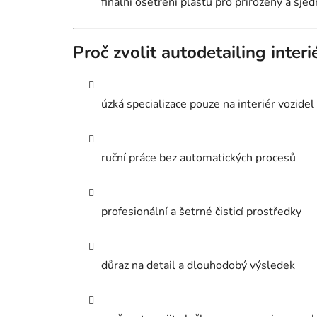
finální ošetření plastů pro přirozený a sje
Proč zvolit autodetailing inter
úzká specializace pouze na interiér vozidel
ruční práce bez automatických procesů
profesionální a šetrné čisticí prostředky
důraz na detail a dlouhodobý výsledek