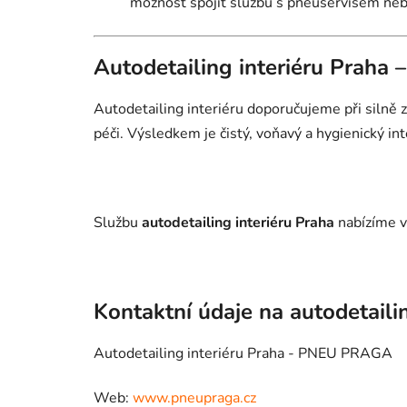
možnost spojit službu s pneuservisem ne
Autodetailing interiéru Praha 
Autodetailing interiéru doporučujeme při silně
péči. Výsledkem je čistý, voňavý a hygienický inte
Službu
autodetailing interiéru Praha
nabízíme v
Kontaktní údaje na autodetaili
Autodetailing interiéru Praha - PNEU PRAGA
Web:
www.pneupraga.cz