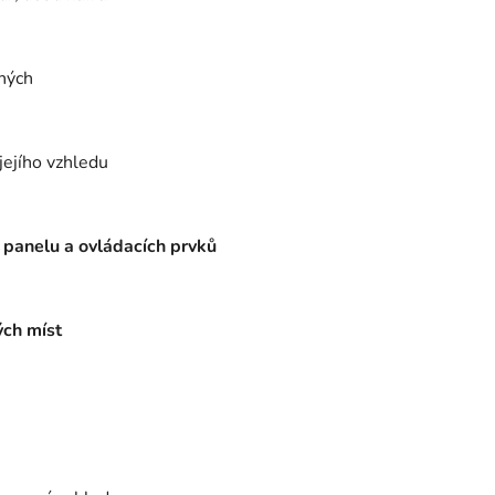
ených
jejího vzhledu
 panelu a ovládacích prvků
ých míst