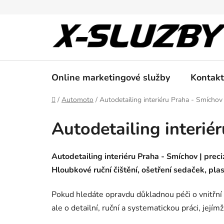
Přejít
na
obsah
Online marketingové služby
Kontakt
Domů
/
Automoto
/
Autodetailing interiéru Praha - Smíchov
Autodetailing interié
Autodetailing interiéru Praha - Smíchov | preciz
Hloubkové ruční čištění, ošetření sedaček, plas
Pokud hledáte opravdu důkladnou péči o vnitřní p
ale o detailní, ruční a systematickou práci, jejím