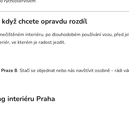
bo rychloservisem
– když chcete opravdu rozdíl
 znečištěném interiéru, po dlouhodobém používání vozu, před 
riér, ve kterém je radost jezdit.
Praze 8
. Stačí se objednat nebo nás navštívit osobně – rádi 
ng interiéru Praha