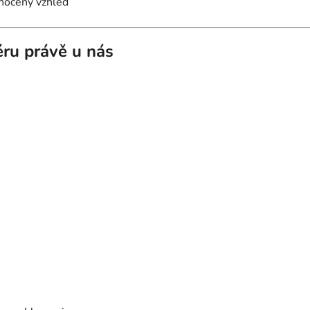
dnocený vzhled
iéru právě u nás