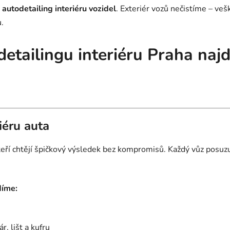
autodetailing interiéru vozidel
. Exteriér vozů nečistíme – ve
.
detailingu interiéru Praha naj
iéru auta
 kteří chtějí špičkový výsledek bez kompromisů. Každý vůz pos
díme:
r, lišt a kufru