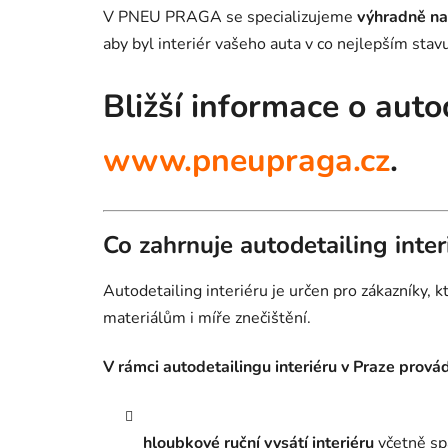
V PNEU PRAGA se specializujeme
výhradně na 
aby byl interiér vašeho auta v co nejlepším stavu
Bližší informace o auto
www.pneupraga.cz
.
Co zahrnuje autodetailing inter
Autodetailing interiéru je určen pro zákazníky,
materiálům i míře znečištění.
V rámci autodetailingu interiéru v Praze prová
hloubkové ruční vysátí interiéru
včetně spá