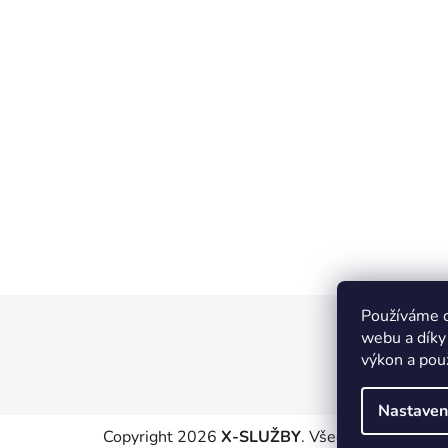
Používáme c
Z
webu a díky
á
výkon a pou
p
a
Nastaven
t
Copyright 2026
X-SLUŽBY
. Všechna práva vyhr