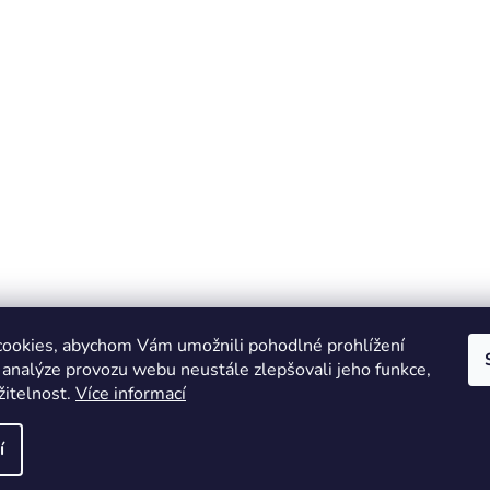
ookies, abychom Vám umožnili pohodlné prohlížení
 analýze provozu webu neustále zlepšovali jeho funkce,
žitelnost.
Více informací
Online marketing zajišťuje společnost X-VISION
Sitemap
í
azena.