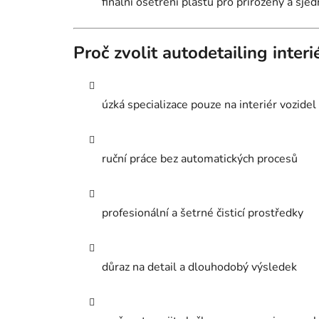
finální ošetření plastů pro přirozený a sje
Proč zvolit autodetailing inter
úzká specializace pouze na interiér vozidel
ruční práce bez automatických procesů
profesionální a šetrné čisticí prostředky
důraz na detail a dlouhodobý výsledek