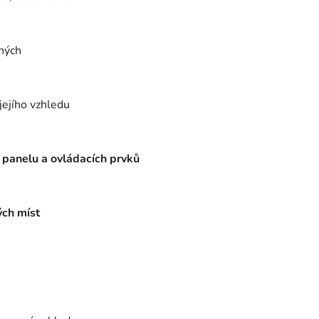
ených
jejího vzhledu
 panelu a ovládacích prvků
ých míst