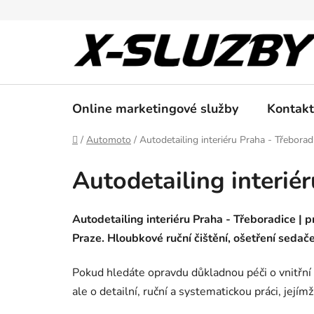
Přejít
na
obsah
Online marketingové služby
Kontakt
Domů
/
Automoto
/
Autodetailing interiéru Praha - Třeborad
Autodetailing interié
Autodetailing interiéru Praha - Třeboradice | pr
Praze. Hloubkové ruční čištění, ošetření sedače
Pokud hledáte opravdu důkladnou péči o vnitřní p
ale o detailní, ruční a systematickou práci, jejím