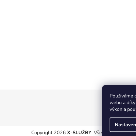
Používáme c
Z
webu a díky
á
výkon a pou
p
a
Nastaven
t
Copyright 2026
X-SLUŽBY
. Všechna práva vyhr