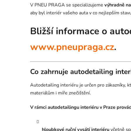
V PNEU PRAGA se specializujeme
výhradně na 
aby byl interiér vašeho auta v co nejlepším stavu
Bližší informace o auto
www.pneupraga.cz
.
Co zahrnuje autodetailing inter
Autodetailing interiéru je určen pro zákazníky,
materiálům i míře znečištění.
V rámci autodetailingu interiéru v Praze prová
hloubkové ruční vysátí interiéru
včetně spá