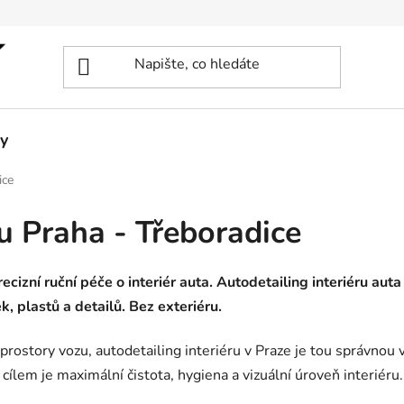
y
ice
ru Praha - Třeboradice
ecizní ruční péče o interiér auta. Autodetailing interiéru aut
k, plastů a detailů. Bez exteriéru.
rostory vozu, autodetailing interiéru v Praze je tou správnou 
ž cílem je maximální čistota, hygiena a vizuální úroveň interiéru.