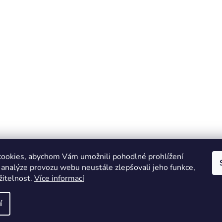
ookies, abychom Vám umožnili pohodlné prohlížení
 analýze provozu webu neustále zlepšovali jeho funkce,
žitelnost.
Více informací
Online marketing zajišťuje společnost X-VISION
Sitemap
í
azena.