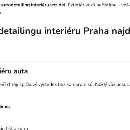
autodetailing interiéru vozidel
. Exteriér vozů nečistíme – ve
.
detailingu interiéru Praha naj
iéru auta
 kteří chtějí špičkový výsledek bez kompromisů. Každý vůz pos
díme:
r, lišt a kufru