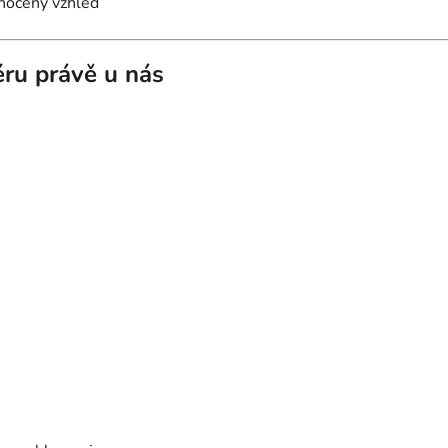
dnocený vzhled
iéru právě u nás