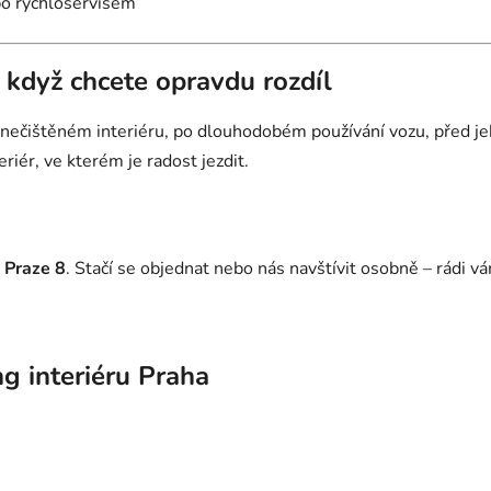
bo rychloservisem
– když chcete opravdu rozdíl
 znečištěném interiéru, po dlouhodobém používání vozu, před 
riér, ve kterém je radost jezdit.
Praze 8
. Stačí se objednat nebo nás navštívit osobně – rádi 
ng interiéru Praha