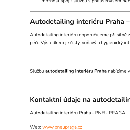
možnost spojit službu s pneuservisem ne
Autodetailing interiéru Praha 
Autodetailing interiéru doporučujeme při silně
péči. Výsledkem je čistý, voňavý a hygienický inte
Službu
autodetailing interiéru Praha
nabízíme v
Kontaktní údaje na autodetaili
Autodetailing interiéru Praha - PNEU PRAGA
Web:
www.pneupraga.cz