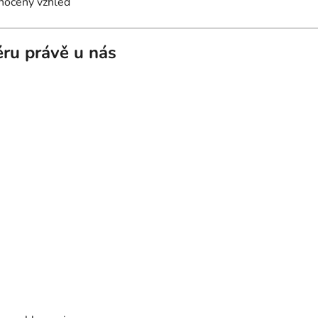
dnocený vzhled
iéru právě u nás