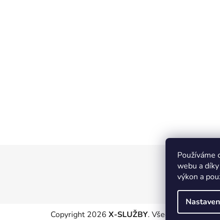
Používáme c
Z
webu a díky
á
výkon a pou
p
a
Nastaven
t
Copyright 2026
X-SLUŽBY
. Všechna práva vyhr