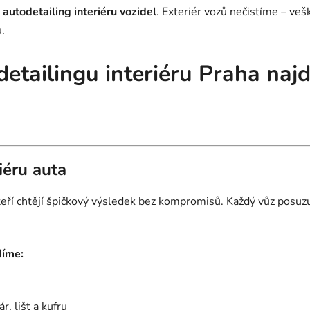
autodetailing interiéru vozidel
. Exteriér vozů nečistíme – ve
.
detailingu interiéru Praha naj
iéru auta
 kteří chtějí špičkový výsledek bez kompromisů. Každý vůz pos
díme:
r, lišt a kufru