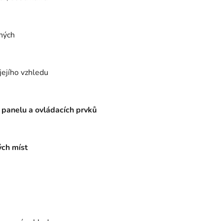
ených
jejího vzhledu
 panelu a ovládacích prvků
ých míst