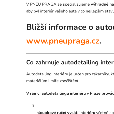
V PNEU PRAGA se specializujeme
výhradně na 
aby byl interiér vašeho auta v co nejlepším stavu
Bližší informace o auto
www.pneupraga.cz
.
Co zahrnuje autodetailing inter
Autodetailing interiéru je určen pro zákazníky,
materiálům i míře znečištění.
V rámci autodetailingu interiéru v Praze prová
hloubkové ruční vysátí interiéru
včetně spá