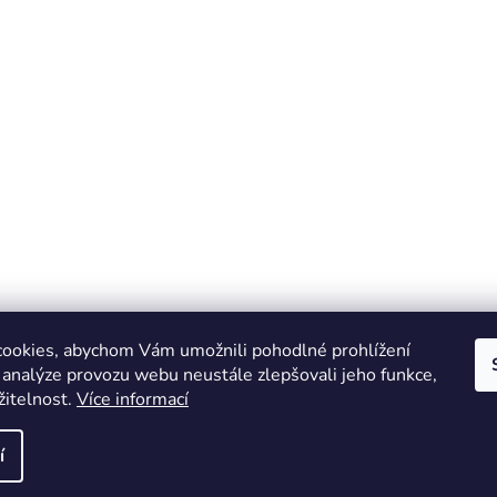
ookies, abychom Vám umožnili pohodlné prohlížení
 analýze provozu webu neustále zlepšovali jeho funkce,
žitelnost.
Více informací
Online marketing zajišťuje společnost X-VISION
Sitemap
í
azena.