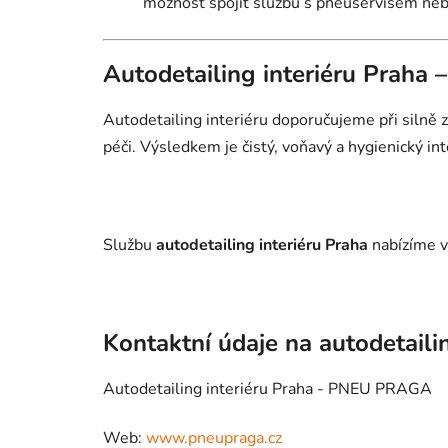
možnost spojit službu s pneuservisem ne
Autodetailing interiéru Praha 
Autodetailing interiéru doporučujeme při silně
péči. Výsledkem je čistý, voňavý a hygienický inte
Službu
autodetailing interiéru Praha
nabízíme v
Kontaktní údaje na autodetaili
Autodetailing interiéru Praha - PNEU PRAGA
Web:
www.pneupraga.cz