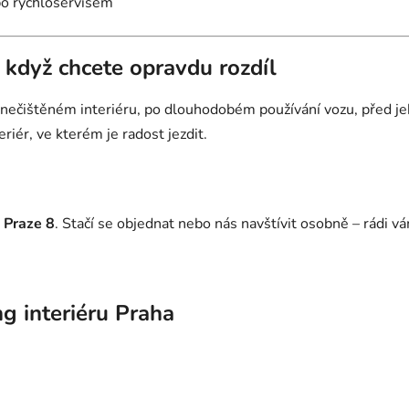
bo rychloservisem
– když chcete opravdu rozdíl
 znečištěném interiéru, po dlouhodobém používání vozu, před 
riér, ve kterém je radost jezdit.
Praze 8
. Stačí se objednat nebo nás navštívit osobně – rádi 
ng interiéru Praha