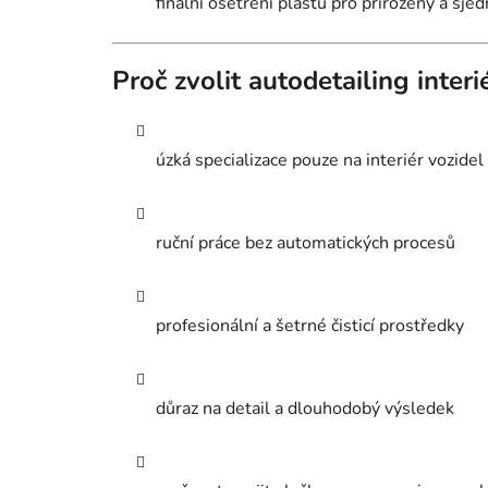
finální ošetření plastů pro přirozený a sje
Proč zvolit autodetailing inter
úzká specializace pouze na interiér vozidel
ruční práce bez automatických procesů
profesionální a šetrné čisticí prostředky
důraz na detail a dlouhodobý výsledek