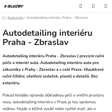
Přejít
Hledat
NÁKUP
na
KOŠÍK
obsah
Domů
/
Automoto
/
Autodetailing interiéru Praha - Zbraslav
Autodetailing interiéru
Praha - Zbraslav
Autodetailing interiéru Praha - Zbraslav | precizní ruční
péče o interiér auta. Autodetailing interiéru auta pro
zákazníky z Prahy - Zbraslav a z celé Praze. Hloubkové
ruční čištění, ošetření sedaček, plastů a detailů. Bez
exteriéru.
Pokud hledáte opravdu důkladnou péči o vnitřní prostory
vozu, autodetailing interiéru v Praze je tou správnou
volbou. Nejde o běžné vysátí nebo rychlé mytí, ale o