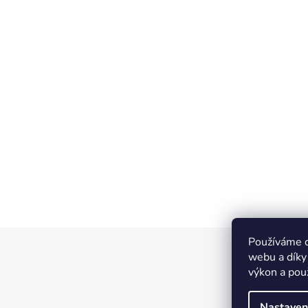
Používáme c
Z
webu a díky
á
výkon a pou
p
a
Nastaven