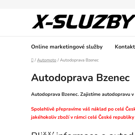
Přejít
na
obsah
Online marketingové služby
Kontakt
Domů
/
Automoto
/
Autodoprava Bzenec
Autodoprava Bzenec
Autodoprava Bzenec. Zajistíme autodopravu v
Spolehlivě přepravíme váš náklad po celé České
jakéhokoliv zboží v rámci celé České republiky 