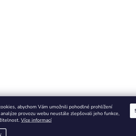
ookies, abychom Vám umožnili pohodlné prohlížení
 analýze provozu webu neustále zlepšovali jeho funkce,
žitelnost.
Více informací
Online marketing zajišťuje společnost X-VISION
Sitemap
í