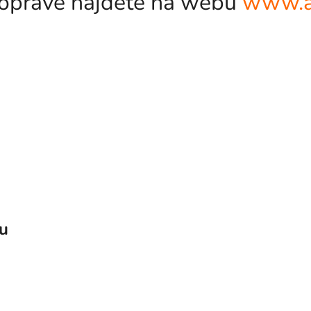
odopravě najdete na webu
www.a
vu