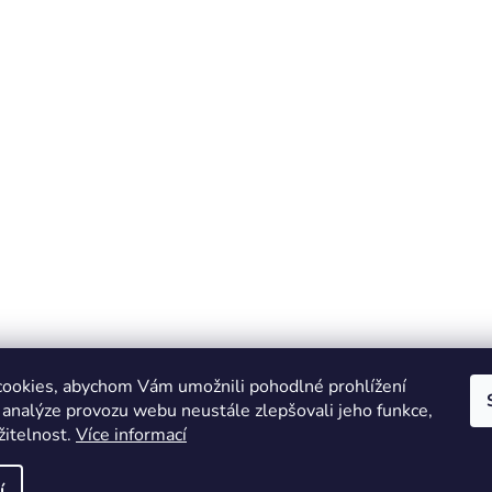
ookies, abychom Vám umožnili pohodlné prohlížení
 analýze provozu webu neustále zlepšovali jeho funkce,
žitelnost.
Více informací
Online marketing zajišťuje společnost X-VISION
Sitemap
í