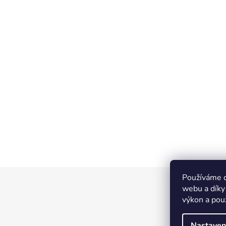
Používáme c
Z
webu a díky
á
výkon a pou
p
a
Nastaven