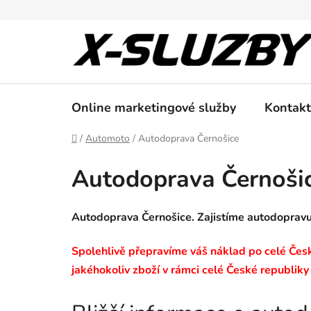
Přejít
na
obsah
Online marketingové služby
Kontakt
Domů
/
Automoto
/
Autodoprava Černošice
Autodoprava Černoši
Autodoprava Černošice. Zajistíme autodoprav
Spolehlivě přepravíme váš náklad po celé České
jakéhokoliv zboží v rámci celé České republiky 