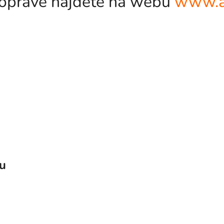
odopravě najdete na webu
www.a
vu