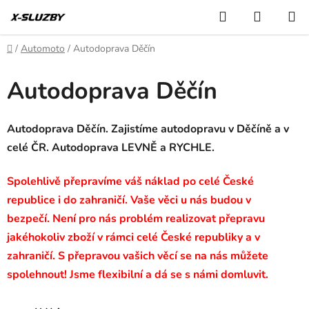
Přejít
Hledat
NÁKUP
na
KOŠÍK
obsah
Domů
/
Automoto
/
Autodoprava Děčín
Autodoprava Děčín
Autodoprava Děčín. Zajistíme autodopravu v Děčíně a v
celé ČR. Autodoprava LEVNĚ a RYCHLE.
Spolehlivě přepravíme váš náklad po celé České
republice i do zahraničí. Vaše věci u nás budou v
bezpečí. Není pro nás problém realizovat přepravu
jakéhokoliv zboží v rámci celé České republiky a v
zahraničí. S přepravou vašich věcí se na nás můžete
spolehnout! Jsme flexibilní a dá se s námi domluvit.