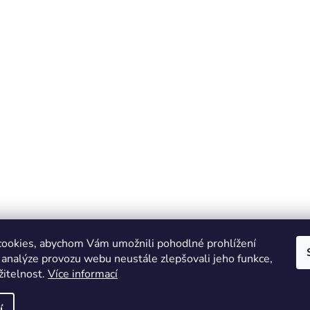
ookies, abychom Vám umožnili pohodlné prohlížení
 analýze provozu webu neustále zlepšovali jeho funkce,
žitelnost.
Více informací
Online marketing zajišťuje společnost X-VISION
Sitemap
í