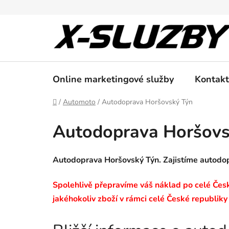
Přejít
na
obsah
Online marketingové služby
Kontakt
Domů
/
Automoto
/
Autodoprava Horšovský Týn
Autodoprava Horšovs
Autodoprava Horšovský Týn. Zajistíme autod
Spolehlivě přepravíme váš náklad po celé České
jakéhokoliv zboží v rámci celé České republiky 