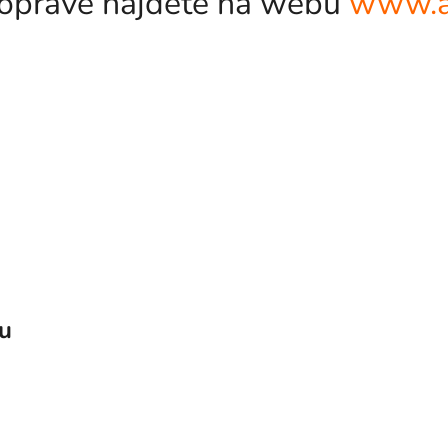
odopravě najdete na webu
www.a
vu