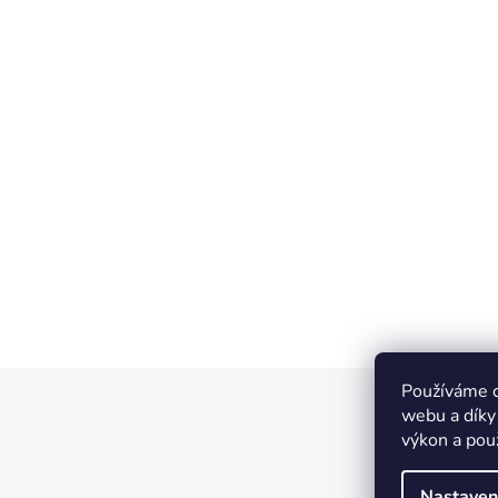
Používáme c
Z
webu a díky
á
výkon a pou
p
a
Nastaven