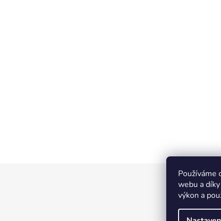
Používáme c
Z
webu a díky
á
výkon a pou
p
a
Nastaven