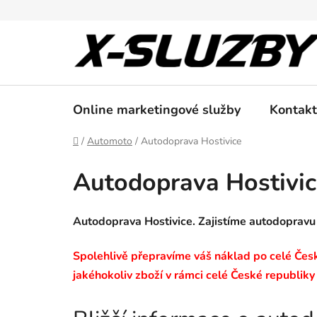
Přejít
na
obsah
Online marketingové služby
Kontakt
Domů
/
Automoto
/
Autodoprava Hostivice
Autodoprava Hostivic
Autodoprava Hostivice. Zajistíme autodopravu
Spolehlivě přepravíme váš náklad po celé České
jakéhokoliv zboží v rámci celé České republiky 