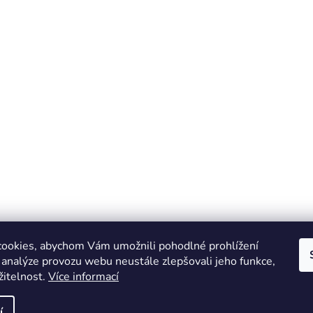
ookies, abychom Vám umožnili pohodlné prohlížení
 analýze provozu webu neustále zlepšovali jeho funkce,
žitelnost.
Více informací
Online marketing zajišťuje společnost X-VISION
Sitemap
í