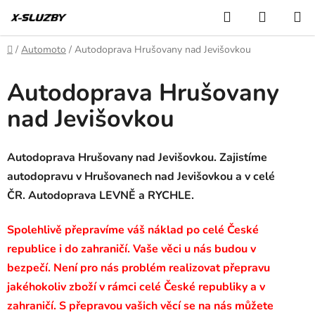
Přejít
Hledat
NÁKUP
na
KOŠÍK
obsah
Domů
/
Automoto
/
Autodoprava Hrušovany nad Jevišovkou
Autodoprava Hrušovany
nad Jevišovkou
Autodoprava Hrušovany nad Jevišovkou. Zajistíme
autodopravu v Hrušovanech nad Jevišovkou a v celé
ČR. Autodoprava LEVNĚ a RYCHLE.
Spolehlivě přepravíme váš náklad po celé České
republice i do zahraničí. Vaše věci u nás budou v
bezpečí. Není pro nás problém realizovat přepravu
jakéhokoliv zboží v rámci celé České republiky a v
zahraničí. S přepravou vašich věcí se na nás můžete