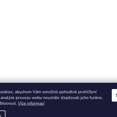
ookies, abychom Vám umožnili pohodlné prohlížení
 analýze provozu webu neustále zlepšovali jeho funkce,
žitelnost.
Více informací
Online marketing zajišťuje společnost X-VISION
Sitemap
í