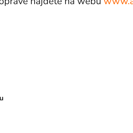
odopravě najdete na webu
www.a
vu