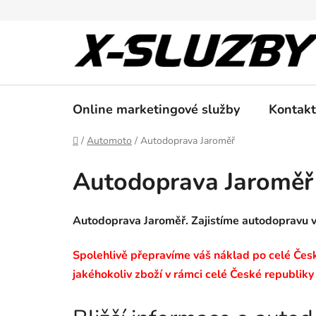
Přejít
na
obsah
Online marketingové služby
Kontakt
Domů
/
Automoto
/
Autodoprava Jaroměř
Autodoprava Jaroměř
Autodoprava Jaroměř. Zajistíme autodopravu 
Spolehlivě přepravíme váš náklad po celé České
jakéhokoliv zboží v rámci celé České republiky 