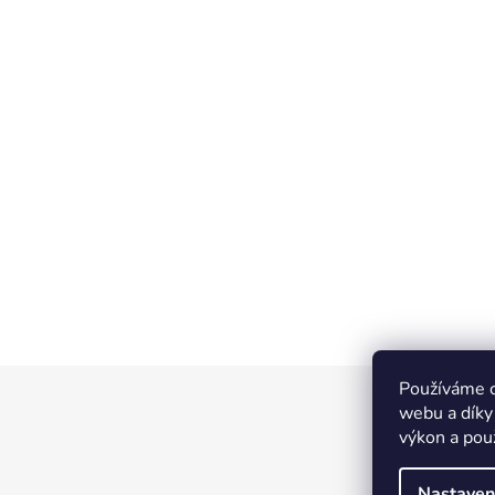
Používáme c
Z
webu a díky
á
výkon a pou
p
a
Nastaven