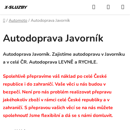
Přejít
Hledat
NÁKUP
na
KOŠÍK
obsah
Domů
/
Automoto
/
Autodoprava Javorník
Autodoprava Javorník
Autodoprava Javorník. Zajistíme autodopravu v Javorníku
a v celé ČR. Autodoprava LEVNĚ a RYCHLE.
Spolehlivě přepravíme váš náklad po celé České
republice i do zahraničí. Vaše věci u nás budou v
bezpečí. Není pro nás problém realizovat přepravu
jakéhokoliv zboží v rámci celé České republiky a v
zahraničí. S přepravou vašich věcí se na nás můžete
spolehnout! Jsme flexibilní a dá se s námi domluvit.