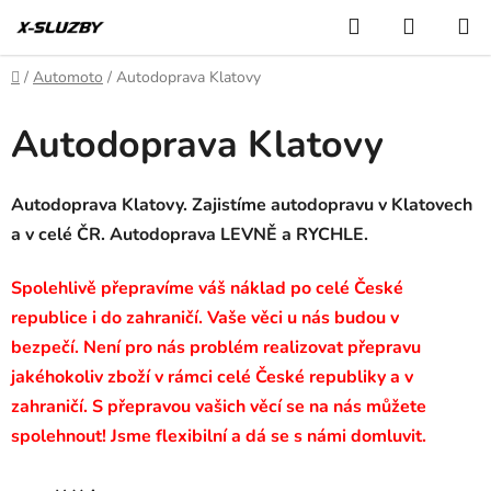
Přejít
Hledat
NÁKUP
na
KOŠÍK
obsah
Domů
/
Automoto
/
Autodoprava Klatovy
Autodoprava Klatovy
Autodoprava Klatovy. Zajistíme autodopravu v Klatovech
a v celé ČR. Autodoprava LEVNĚ a RYCHLE.
Spolehlivě přepravíme váš náklad po celé České
republice i do zahraničí. Vaše věci u nás budou v
bezpečí. Není pro nás problém realizovat přepravu
jakéhokoliv zboží v rámci celé České republiky a v
zahraničí. S přepravou vašich věcí se na nás můžete
spolehnout! Jsme flexibilní a dá se s námi domluvit.