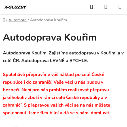
Přejít
Hledat
NÁKUP
na
KOŠÍK
obsah
Domů
/
Automoto
/
Autodoprava Kouřim
Autodoprava Kouřim
Autodoprava Kouřim. Zajistíme autodopravu v Kouřimi a v
celé ČR. Autodoprava LEVNĚ a RYCHLE.
Spolehlivě přepravíme váš náklad po celé České
republice i do zahraničí. Vaše věci u nás budou v
bezpečí. Není pro nás problém realizovat přepravu
jakéhokoliv zboží v rámci celé České republiky a v
zahraničí. S přepravou vašich věcí se na nás můžete
spolehnout! Jsme flexibilní a dá se s námi domluvit.