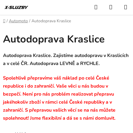
Přejít
Hledat
NÁKUP
na
KOŠÍK
obsah
Domů
/
Automoto
/
Autodoprava Kraslice
Autodoprava Kraslice
Autodoprava Kraslice. Zajistíme autodopravu v Kraslicích
a v celé ČR. Autodoprava LEVNĚ a RYCHLE.
Spolehlivě přepravíme váš náklad po celé České
republice i do zahraničí. Vaše věci u nás budou v
bezpečí. Není pro nás problém realizovat přepravu
jakéhokoliv zboží v rámci celé České republiky a v
zahraničí. S přepravou vašich věcí se na nás můžete
spolehnout! Jsme flexibilní a dá se s námi domluvit.