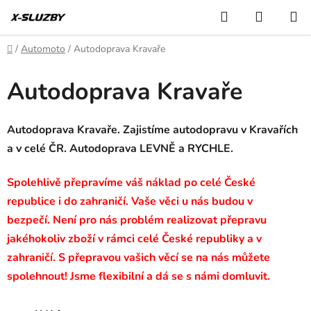
Přejít
Hledat
NÁKUP
na
KOŠÍK
obsah
Domů
/
Automoto
/
Autodoprava Kravaře
Autodoprava Kravaře
Autodoprava Kravaře. Zajistíme autodopravu v Kravařích
a v celé ČR. Autodoprava LEVNĚ a RYCHLE.
Spolehlivě přepravíme váš náklad po celé České
republice i do zahraničí. Vaše věci u nás budou v
bezpečí. Není pro nás problém realizovat přepravu
jakéhokoliv zboží v rámci celé České republiky a v
zahraničí. S přepravou vašich věcí se na nás můžete
spolehnout! Jsme flexibilní a dá se s námi domluvit.