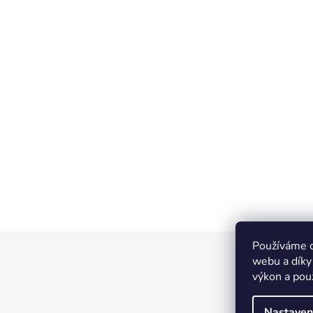
Používáme c
Z
webu a díky
á
výkon a pou
p
a
Nastaven