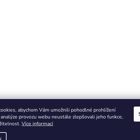
ookies, abychom Vám umožnili pohodlné prohlížení
 analýze provozu webu neustále zlepšovali jeho funkce,
žitelnost.
Více informací
Online marketing zajišťuje společnost X-VISION
Sitemap
í