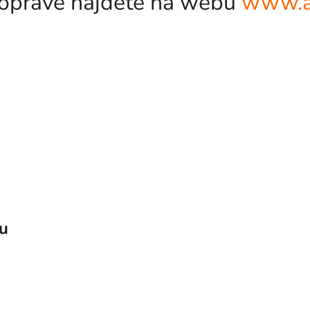
odopravě najdete na webu
www.a
vu