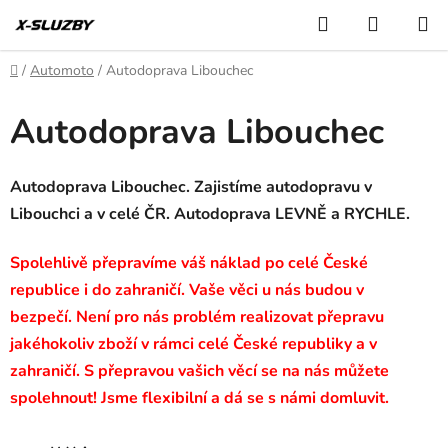
Přejít
Hledat
NÁKUP
na
KOŠÍK
obsah
Domů
/
Automoto
/
Autodoprava Libouchec
Autodoprava Libouchec
Autodoprava Libouchec. Zajistíme autodopravu v
Libouchci a v celé ČR. Autodoprava LEVNĚ a RYCHLE.
Spolehlivě přepravíme váš náklad po celé České
republice i do zahraničí. Vaše věci u nás budou v
bezpečí. Není pro nás problém realizovat přepravu
jakéhokoliv zboží v rámci celé České republiky a v
zahraničí. S přepravou vašich věcí se na nás můžete
spolehnout! Jsme flexibilní a dá se s námi domluvit.