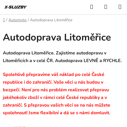
Přejít
Hledat
NÁKUP
na
KOŠÍK
obsah
Domů
/
Automoto
/
Autodoprava Litoměřice
Autodoprava Litoměřice
Autodoprava Litoměřice. Zajistíme autodopravu v
Litoměřicích a v celé ČR. Autodoprava LEVNĚ a RYCHLE.
Spolehlivě přepravíme váš náklad po celé České
republice i do zahraničí. Vaše věci u nás budou v
bezpečí. Není pro nás problém realizovat přepravu
jakéhokoliv zboží v rámci celé České republiky a v
zahraničí. S přepravou vašich věcí se na nás můžete
spolehnout! Jsme flexibilní a dá se s námi domluvit.