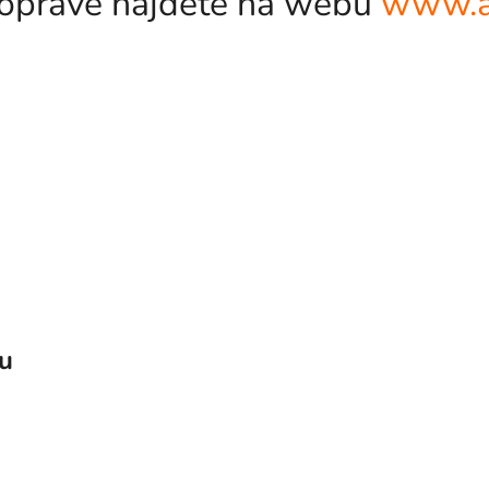
odopravě najdete na webu
www.a
vu