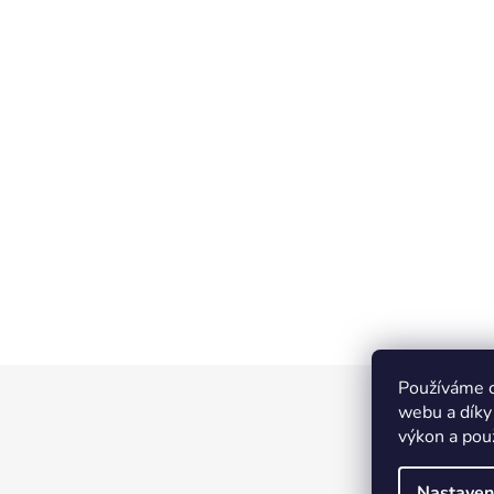
Používáme c
Z
webu a díky
á
výkon a pou
p
a
Nastaven