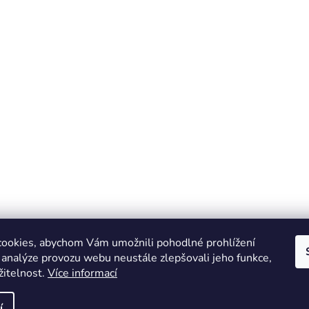
ookies, abychom Vám umožnili pohodlné prohlížení
 analýze provozu webu neustále zlepšovali jeho funkce,
žitelnost.
Více informací
Online marketing zajišťuje společnost X-VISION
Sitemap
í