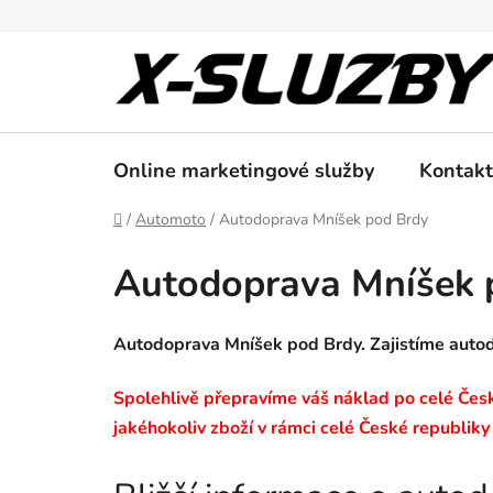
Přejít
na
obsah
Online marketingové služby
Kontakt
Domů
/
Automoto
/
Autodoprava Mníšek pod Brdy
Autodoprava Mníšek 
Autodoprava Mníšek pod Brdy. Zajistíme auto
Spolehlivě přepravíme váš náklad po celé České
jakéhokoliv zboží v rámci celé České republiky 