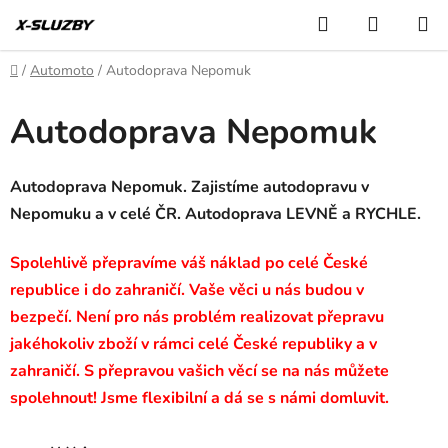
Přejít
Hledat
NÁKUP
na
KOŠÍK
obsah
Domů
/
Automoto
/
Autodoprava Nepomuk
Autodoprava Nepomuk
Autodoprava Nepomuk. Zajistíme autodopravu v
Nepomuku a v celé ČR. Autodoprava LEVNĚ a RYCHLE.
Spolehlivě přepravíme váš náklad po celé České
republice i do zahraničí. Vaše věci u nás budou v
bezpečí. Není pro nás problém realizovat přepravu
jakéhokoliv zboží v rámci celé České republiky a v
zahraničí. S přepravou vašich věcí se na nás můžete
spolehnout! Jsme flexibilní a dá se s námi domluvit.