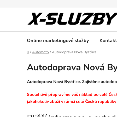
Přejít
na
obsah
Online marketingové služby
Kontakt
Domů
/
Automoto
/
Autodoprava Nová Bystřice
Autodoprava Nová By
Autodoprava Nová Bystřice. Zajistíme autodop
Spolehlivě přepravíme váš náklad po celé České
jakéhokoliv zboží v rámci celé České republiky 