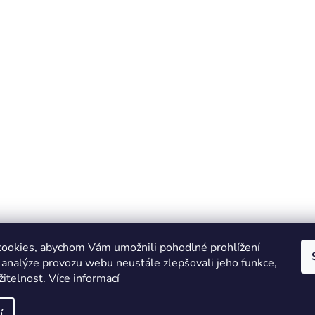
ookies, abychom Vám umožnili pohodlné prohlížení
 analýze provozu webu neustále zlepšovali jeho funkce,
žitelnost.
Více informací
Online marketing zajišťuje společnost X-VISION
Sitemap
í