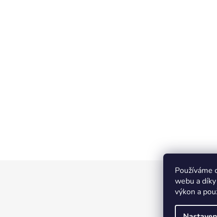
Používáme c
Z
webu a díky
á
výkon a pou
p
a
Nastaven