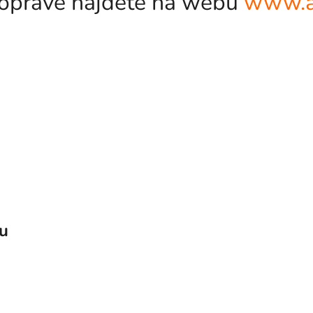
odopravě najdete na webu
www.a
vu