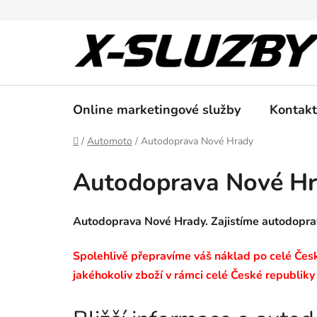
Přejít
na
obsah
Online marketingové služby
Kontakt
Domů
/
Automoto
/
Autodoprava Nové Hrady
Autodoprava Nové H
Autodoprava Nové Hrady. Zajistíme autodopr
Spolehlivě přepravíme váš náklad po celé České
jakéhokoliv zboží v rámci celé České republiky 