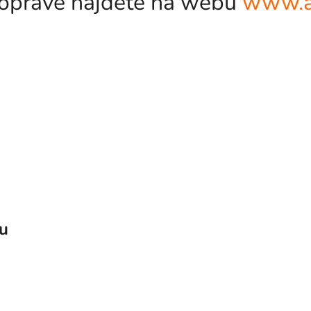
odopravě najdete na webu
www.a
vu