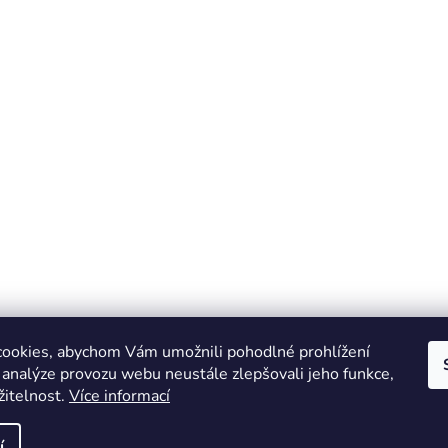
ookies, abychom Vám umožnili pohodlné prohlížení
 analýze provozu webu neustále zlepšovali jeho funkce,
žitelnost.
Více informací
Online marketing zajišťuje společnost X-VISION
Sitemap
í