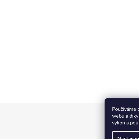
Používáme c
Z
webu a díky
á
výkon a pou
p
a
Nastaven