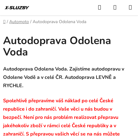
Přejít
Hledat
NÁKUP
na
KOŠÍK
obsah
Domů
/
Automoto
/
Autodoprava Odolena Voda
Autodoprava Odolena
Voda
Autodoprava Odolena Voda. Zajistíme autodopravu v
Odolene Vodě a v celé ČR. Autodoprava LEVNĚ a
RYCHLE.
Spolehlivě přepravíme váš náklad po celé České
republice i do zahraničí. Vaše věci u nás budou v
bezpečí. Není pro nás problém realizovat přepravu
jakéhokoliv zboží v rámci celé České republiky a v
zahraničí. S přepravou vašich věcí se na nás můžete