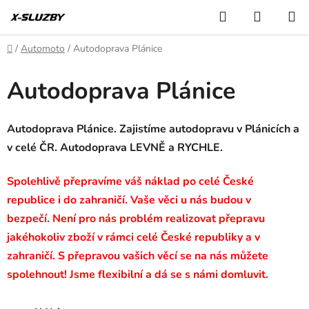
Přejít
Hledat
NÁKUP
na
KOŠÍK
obsah
Domů
/
Automoto
/
Autodoprava Plánice
Autodoprava Plánice
Autodoprava Plánice. Zajistíme autodopravu v Plánicích a
v celé ČR. Autodoprava LEVNĚ a RYCHLE.
Spolehlivě přepravíme váš náklad po celé České
republice i do zahraničí. Vaše věci u nás budou v
bezpečí. Není pro nás problém realizovat přepravu
jakéhokoliv zboží v rámci celé České republiky a v
zahraničí. S přepravou vašich věcí se na nás můžete
spolehnout! Jsme flexibilní a dá se s námi domluvit.