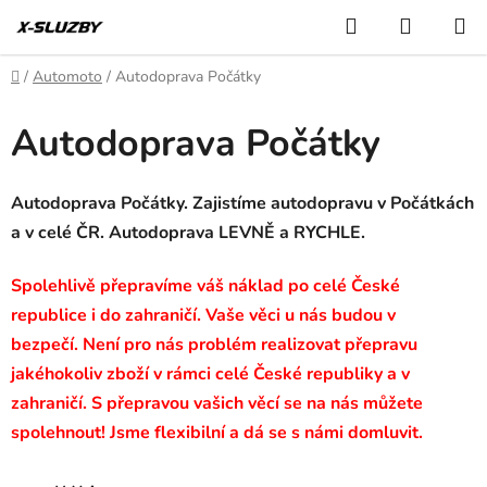
Přejít
Hledat
NÁKUP
na
KOŠÍK
obsah
Domů
/
Automoto
/
Autodoprava Počátky
Autodoprava Počátky
Autodoprava Počátky. Zajistíme autodopravu v Počátkách
a v celé ČR. Autodoprava LEVNĚ a RYCHLE.
Spolehlivě přepravíme váš náklad po celé České
republice i do zahraničí. Vaše věci u nás budou v
bezpečí. Není pro nás problém realizovat přepravu
jakéhokoliv zboží v rámci celé České republiky a v
zahraničí. S přepravou vašich věcí se na nás můžete
spolehnout! Jsme flexibilní a dá se s námi domluvit.